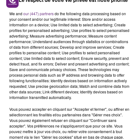
FIL D'ACTUS
We and
our (447) partners
do the following data processing based on
your consent and/or our legitimate interest: Store and/or access
information on a device; Use limited data to select advertising; Create
profiles for personalised advertising; Use profiles to select personalised
advertising; Measure advertising performance; Measure content
performance; Understand audiences through statistics or combinations
of data from different sources; Develop and improve services; Create
profiles to personalise content; Use profiles to select personalised
content; Use limited data to select content; Ensure security, prevent and
detect fraud, and fix errors; Deliver and present advertising and content;
Save and communicate privacy choices. These technologies may
LA CENTRALE NUCLÉAIRE DE CHOOZ
process personal data such as IP address and browsing data to offer
TOUJOURS À L'ARRÊT
following functionalities: Identify devices based on information actively
Cela fait déjà une semaine que la centrale
requested; Use precise geolocation data; Match and combine data from
other data sources; Link different devices; Identify devices based on
nucléaire ardennaise est à l'arrêt. Une situation
information transmitted automatically.
justifiée par la sécheresse intense qui est toujours
présente.
Vous pouvez accepter en cliquant sur "Accepter et fermer", ou affiner en
sélectionnant les finalités et/ou partenaires dans "Gérer mes choix".
Vous pouvez également refuser en cliquant sur "Continuer sans
accepter". Vos préférences ne s'appliqueront que pour ce site. Vous
pouvez mettre à jour vos choix, ou retirer votre consentement à tout
moment via le lien "Gérer les cookies" situé en bas de chaque page.