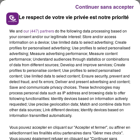
Continuer sans accepter
Le respect de votre vie privée est notre priorité
We and
our (447) partners
do the following data processing based on
L'INSPECTION DU TRAVAIL RAPPELLE À
your consent and/or our legitimate interest: Store and/or access
L'ORDRE SUR LES CONDITIONS DE...
information on a device; Use limited data to select advertising; Create
profiles for personalised advertising; Use profiles to select personalised
Alors que les dates de début des vendange 2026
advertising; Measure advertising performance; Measure content
s'est avéré être plus précoce que prévu,
performance; Understand audiences through statistics or combinations
l'inspection du Travail en profite pour rappeler
of data from different sources; Develop and improve services; Create
TITRES DIFFUSÉS
profiles to personalise content; Use profiles to select personalised
les conditions de...
content; Use limited data to select content; Ensure security, prevent and
detect fraud, and fix errors; Deliver and present advertising and content;
Save and communicate privacy choices. These technologies may
23h54
23h54
23h51
23h51
process personal data such as IP address and browsing data to offer
following functionalities: Identify devices based on information actively
requested; Use precise geolocation data; Match and combine data from
other data sources; Link different devices; Identify devices based on
information transmitted automatically.
Vous pouvez accepter en cliquant sur "Accepter et fermer", ou affiner en
sélectionnant les finalités et/ou partenaires dans "Gérer mes choix".
Vous pouvez également refuser en cliquant sur "Continuer sans