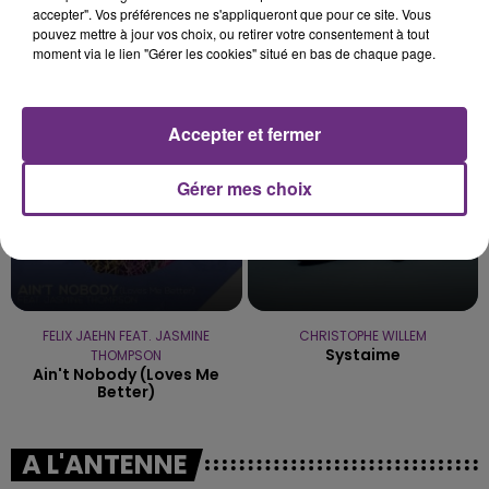
accepter". Vos préférences ne s'appliqueront que pour ce site. Vous
pouvez mettre à jour vos choix, ou retirer votre consentement à tout
ADELE CASTILLON
ROSA LINN
moment via le lien "Gérer les cookies" situé en bas de chaque page.
Ete Avec Toi
Snap
23h48
23h48
23h45
23h45
Accepter et fermer
Gérer mes choix
FELIX JAEHN FEAT. JASMINE
CHRISTOPHE WILLEM
Systaime
THOMPSON
Ain't Nobody (loves Me
Better)
A L'ANTENNE