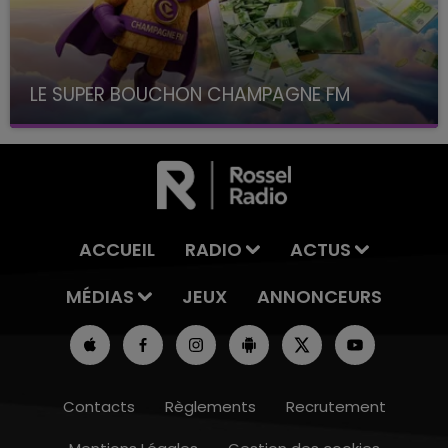
LE SUPER BOUCHON CHAMPAGNE FM
avec La Famille Champagne FM, à 8H10
ACCUEIL
RADIO
ACTUS
MÉDIAS
JEUX
ANNONCEURS
Contacts
Règlements
Recrutement