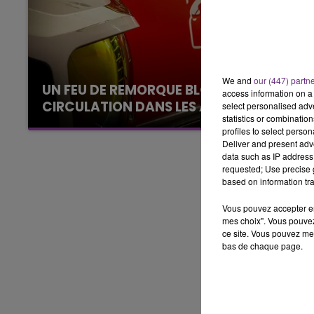
14h00 - 15h00
LA RADIO POP
We and
our (447) partn
UN FEU DE REMORQUE BLOQUE LA
access information on a 
CIRCULATION DANS LES ARDENNES
select personalised ad
statistics or combinatio
Un feu de remorque s'est déclaré ce mercredi
profiles to select person
en fin de matinée sur l'A34.
Deliver and present adv
data such as IP address 
requested; Use precise g
based on information tra
Vous pouvez accepter en 
mes choix". Vous pouvez
ce site. Vous pouvez met
bas de chaque page.
15h00 - 19h00