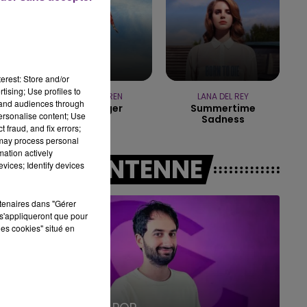
19h00 - 19h15
LA POP MACHINE - CHAMPAGNE FM
erest: Store and/or
tising; Use profiles to
ALEX WARREN
LANA DEL REY
tand audiences through
Passenger
Summertime
personalise content; Use
Sadness
 fraud, and fix errors;
 may process personal
mation actively
A L'ANTENNE
vices; Identify devices
rtenaires dans "Gérer
s'appliqueront que pour
les cookies" situé en
19h15 - 20h00