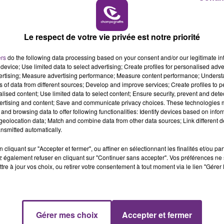
15h00 - 19h00
LE CLUB CHAMPAGNE FM
Le respect de votre vie privée est notre priorité
ers
do the following data processing based on your consent and/or our legitimate int
VENEZ FÊTER CE WEEK-END
device; Use limited data to select advertising; Create profiles for personalised adver
L'ANNIVERSAIRE DE WOINIC
vertising; Measure advertising performance; Measure content performance; Unders
ns of data from different sources; Develop and improve services; Create profiles to 
Ce samedi 8 août sera un grand jour :
alised content; Use limited data to select content; Ensure security, prevent and detect
l'anniversaire du plus gros sanglier du monde.
ertising and content; Save and communicate privacy choices. These technologies
and browsing data to offer following functionalities: Identify devices based on infor
Une fête est donc organisée et vous êtes tous
eolocation data; Match and combine data from other data sources; Link different de
conviés !
nsmitted automatically.
cliquant sur "Accepter et fermer", ou affiner en sélectionnant les finalités et/ou pa
 également refuser en cliquant sur "Continuer sans accepter". Vos préférences ne 
tre à jour vos choix, ou retirer votre consentement à tout moment via le lien "Gérer 
Gérer mes choix
Accepter et fermer
19h00 - 19h15