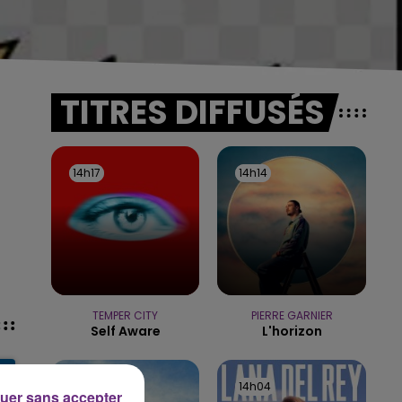
TITRES DIFFUSÉS
14h17
14h17
14h14
14h14
.
TEMPER CITY
PIERRE GARNIER
Self Aware
L'horizon
14h07
14h07
14h04
14h04
uer sans accepter