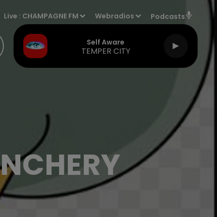
Live :
CHAMPAGNE FM
Webradios
Podcasts
Self Aware
TEMPER CITY
ONCHERY