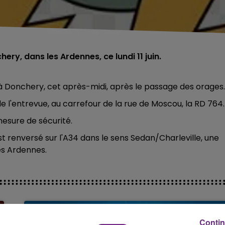
ry, dans les Ardennes, ce lundi 11 juin.
 Donchery, cet après-midi, après le passage des orages.
e l'entrevue, au carrefour de la rue de Moscou, la RD 764
 mesure de sécurité.
t renversé sur l'A34 dans le sens Sedan/Charleville, une
es Ardennes.
Contin