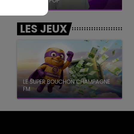
LA RADIO POP
LES JEUX
LE SUPER BOUCHON CHAMPAGNE
FM
avec La Famille Champagne FM, à 8H10