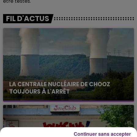
être testés.
FIL D'ACTUS
LA CENTRALE NUCLÉAIRE DE CHOOZ
TOUJOURS À L'ARRÊT
Cela fait déjà une semaine que la centrale
nucléaire ardennaise est à l'arrêt. Une situation
justifiée par la sécheresse intense qui est toujours
présente.
Continuer sans accepter