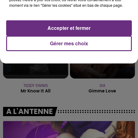
TAYLOR SWIFT
TOM FRAGER
moment via le lien "Gérer les cookies" situé en bas de chaque page.
I Knew It, I Knew You
Lady Melody
16h16
16h16
16h14
16h14
Accepter et fermer
Gérer mes choix
TEDDY SWIMS
SIA
Mr Know It All
Gimme Love
A L'ANTENNE