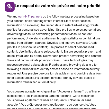
Le respect de votre vie privée est notre priorité
We and
our (447) partners
do the following data processing based on
LE MAGASIN JOUÉCLUB DE REIMS FERME
your consent and/or our legitimate interest: Store and/or access
SES PORTES
information on a device; Use limited data to select advertising; Create
profiles for personalised advertising; Use profiles to select personalised
C'était l'une des institutions du centre-ville
advertising; Measure advertising performance; Measure content
rémois. Le magasin JouéClub est contraint de
performance; Understand audiences through statistics or combinations
fermer ses portes.
of data from different sources; Develop and improve services; Create
TITRES DIFFUSÉS
profiles to personalise content; Use profiles to select personalised
content; Use limited data to select content; Ensure security, prevent and
detect fraud, and fix errors; Deliver and present advertising and content;
Save and communicate privacy choices. These technologies may
16h23
16h23
16h20
16h20
process personal data such as IP address and browsing data to offer
following functionalities: Identify devices based on information actively
requested; Use precise geolocation data; Match and combine data from
other data sources; Link different devices; Identify devices based on
information transmitted automatically.
Vous pouvez accepter en cliquant sur "Accepter et fermer", ou affiner en
sélectionnant les finalités et/ou partenaires dans "Gérer mes choix".
Vous pouvez également refuser en cliquant sur "Continuer sans
accepter". Vos préférences ne s'appliqueront que pour ce site. Vous
pouvez mettre à jour vos choix, ou retirer votre consentement à tout