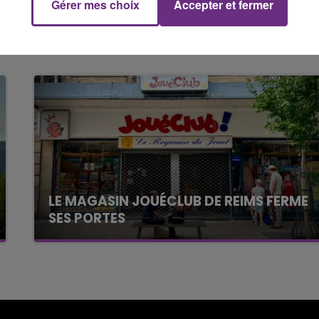
ratuitement au 0 800 130 000.
Gérer mes choix
Accepter et fermer
11h00 - 16h00
Le week-end Champagne FM
LE MAGASIN JOUÉCLUB DE REIMS FERME
SES PORTES
C'était l'une des institutions du centre-ville
rémois. Le magasin JouéClub est contraint de
fermer ses portes.