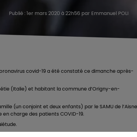
Publié : 1er mars 2020 à 22h56 par Emmanuel POLI
oronavirus covid-19 a été constaté ce dimanche après-
étie (Italie) et habitant la commune d’Origny-en-
amille (un conjoint et deux enfants) par le SAMU de l’Aisn
ise en charge des patients COVID-19.
uiétude.
 consignes de confinement à leur domicile.