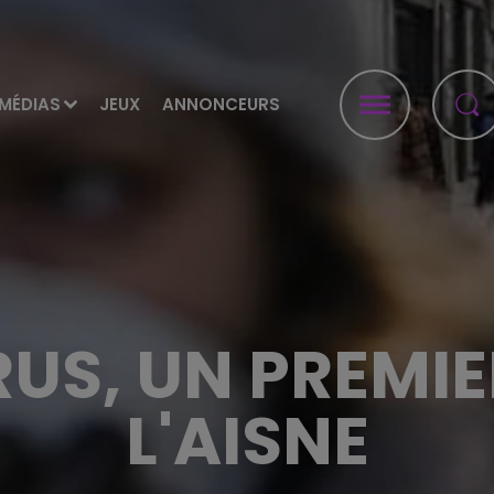
MÉDIAS
JEUX
ANNONCEURS
US, UN PREMIE
L'AISNE