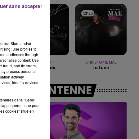
uer sans accepter
11h00 - 16h00
12h29
12h29
12h26
12h26
LE WEEK-END CHAMPAGNE FM
t
erest: Store and/or
tising; Use profiles to
tand audiences through
personalise content; Use
RIHANNA
CHRISTOPHE MAE
 fraud, and fix errors;
Diamonds
La Lune
 may process personal
mation actively
vices; Identify devices
A L'ANTENNE
nt
rtenaires dans "Gérer
s'appliqueront que pour
les cookies" situé en