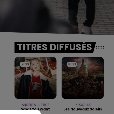
TITRES DIFFUSÉS
12h39
12h39
12h32
12h32
e
ANGELE & JUSTICE
INDOCHINE
What You Want
Les Nouveaux Soleils