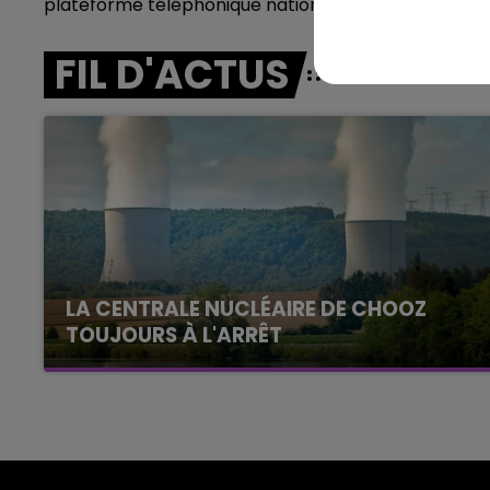
plateforme téléphonique nationale est accessible g
7h00 - 11h00
agne FM
BEST OF
FIL D'ACTUS
LA CENTRALE NUCLÉAIRE DE CHOOZ
TOUJOURS À L'ARRÊT
Cela fait déjà une semaine que la centrale
nucléaire ardennaise est à l'arrêt. Une situation
justifiée par la sécheresse intense qui est
toujours présente.