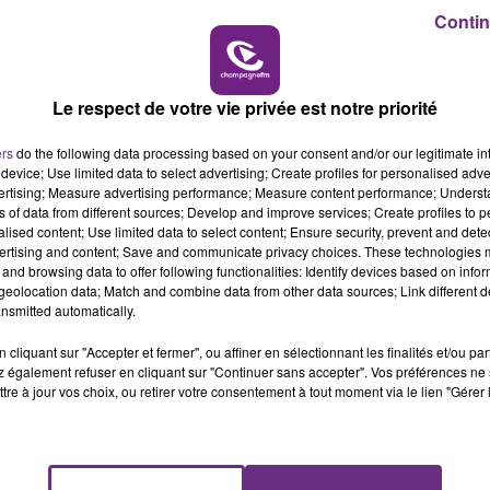
Contin
e.
7h00 - 11h00
BEST OF
e régionale de Santé Publique France travaillent d’ores e
ec lesquelles cette patiente aurait pu être en contact
Le respect de votre vie privée est notre priorité
ers
do the following data processing based on your consent and/or our legitimate int
device; Use limited data to select advertising; Create profiles for personalised adver
vertising; Measure advertising performance; Measure content performance; Unders
ns of data from different sources; Develop and improve services; Create profiles to 
alised content; Use limited data to select content; Ensure security, prevent and detect
ertising and content; Save and communicate privacy choices. These technologies
and browsing data to offer following functionalities: Identify devices based on infor
eolocation data; Match and combine data from other data sources; Link different de
ons, lors d’un contact rapproché avec un malade présenta
nsmitted automatically.
cliquant sur "Accepter et fermer", ou affiner en sélectionnant les finalités et/ou pa
 également refuser en cliquant sur "Continuer sans accepter". Vos préférences ne 
tre à jour vos choix, ou retirer votre consentement à tout moment via le lien "Gérer 
’un mètre de lui au moment d’une toux, d’un éternuement
commandations concernant le coronavirus COVID-19, une