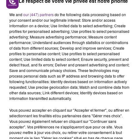
Le respect de votre vie privée est notre priorité
LE MAGASIN JOUÉCLUB DE REIMS FERME
SES PORTES
We and
our (447) partners
do the following data processing based on
your consent and/or our legitimate interest: Store and/or access
C'était l'une des institutions du centre-ville
information on a device; Use limited data to select advertising; Create
rémois. Le magasin JouéClub est contraint de
profiles for personalised advertising; Use profiles to select personalised
fermer ses portes.
advertising; Measure advertising performance; Measure content
TITRES DIFFUSÉS
performance; Understand audiences through statistics or combinations
of data from different sources; Develop and improve services; Create
profiles to personalise content; Use profiles to select personalised
content; Use limited data to select content; Ensure security, prevent and
14h00
14h00
13h57
13h57
detect fraud, and fix errors; Deliver and present advertising and content;
Save and communicate privacy choices. These technologies may
process personal data such as IP address and browsing data to offer
following functionalities: Identify devices based on information actively
requested; Use precise geolocation data; Match and combine data from
other data sources; Link different devices; Identify devices based on
information transmitted automatically.
Vous pouvez accepter en cliquant sur "Accepter et fermer", ou affiner en
sélectionnant les finalités et/ou partenaires dans "Gérer mes choix".
Vous pouvez également refuser en cliquant sur "Continuer sans
PIERRE DE MAERE
ALEX WARREN
accepter". Vos préférences ne s'appliqueront que pour ce site. Vous
Je Pense A Vous
Ordinary
pouvez mettre à jour vos choix, ou retirer votre consentement à tout
moment via le lien "Gérer les cookies" situé en bas de chaque page.