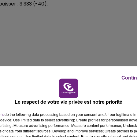
isser : 3 333 (-40).
11h00 - 16h00
LE WEEK-END CHAMPAGNE FM
Contin
Le respect de votre vie privée est notre priorité
ers
do the following data processing based on your consent and/or our legitimate int
device; Use limited data to select advertising; Create profiles for personalised adver
vertising; Measure advertising performance; Measure content performance; Unders
ns of data from different sources; Develop and improve services; Create profiles to 
alised content; Use limited data to select content; Ensure security, prevent and detect