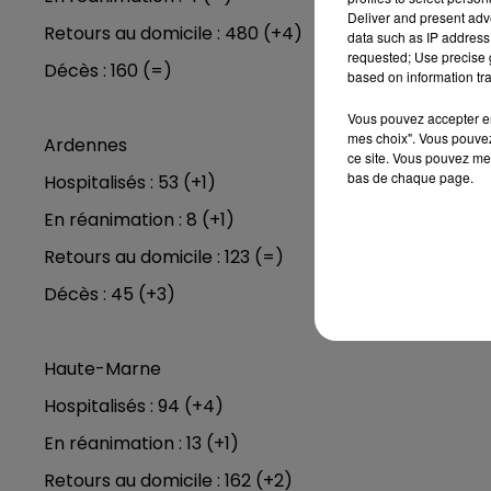
Deliver and present adv
Retours au domicile : 480 (+4)
data such as IP address 
11h00 - 16h00
requested; Use precise g
Le week-end Champagne 
Décès : 160 (=)
based on information tra
Vous pouvez accepter en 
mes choix". Vous pouvez
Ardennes
ce site. Vous pouvez met
bas de chaque page.
Hospitalisés : 53 (+1)
En réanimation : 8 (+1)
Retours au domicile : 123 (=)
Décès : 45 (+3)
Haute-Marne
Hospitalisés : 94 (+4)
En réanimation : 13 (+1)
Retours au domicile : 162 (+2)