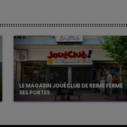
LE MAGASIN JOUÉCLUB DE REIMS FERME
SES PORTES
C'était l'une des institutions du centre-ville
rémois. Le magasin JouéClub est contraint de
fermer ses portes.