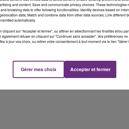
ertising and content; Save and communicate privacy choices. These technologies
and browsing data to offer following functionalities: Identify devices based on infor
16h00 - 20h00
eolocation data; Match and combine data from other data sources; Link different de
FM
Le Week-end Champagne FM
nsmitted automatically.
cliquant sur "Accepter et fermer", ou affiner en sélectionnant les finalités et/ou pa
 également refuser en cliquant sur "Continuer sans accepter". Vos préférences ne 
tre à jour vos choix, ou retirer votre consentement à tout moment via le lien "Gérer 
Gérer mes choix
Accepter et fermer