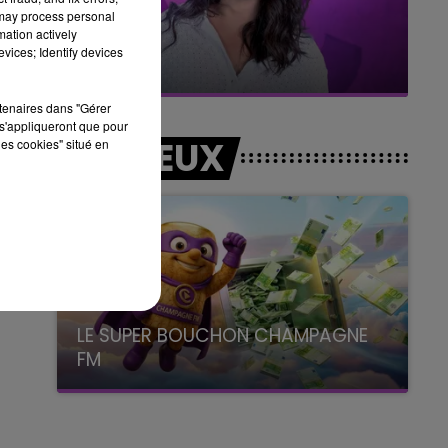
 may process personal
mation actively
7h00 - 11h00
vices; Identify devices
BEST OF
rtenaires dans "Gérer
s'appliqueront que pour
LES JEUX
les cookies" situé en
LE SUPER BOUCHON CHAMPAGNE
FM
avec La Famille Champagne FM, à 8H10