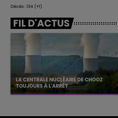
Décès : 134 (+1)
FIL D'ACTUS
LA CENTRALE NUCLÉAIRE DE CHOOZ
TOUJOURS À L'ARRÊT
Cela fait déjà une semaine que la centrale
nucléaire ardennaise est à l'arrêt. Une situation
justifiée par la sécheresse intense qui est
toujours présente.