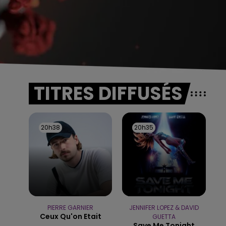
TITRES DIFFUSÉS
20h38
20h38
20h35
20h35
PIERRE GARNIER
JENNIFER LOPEZ & DAVID
Ceux Qu'on Etait
GUETTA
Save Me Tonight