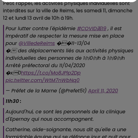
Petit rappel, les activités physiques individuelles sont
interdites sur la ville de Reims, les samedi 11, dimanche
12 et lundi 13 avril de 10h à 19h.
Pour lutter contre l'épidémie
#COVID㒼19
, il est
impératif de respecter la mesure mise en place
pour
@VilledeReims
��️11-13/04
�:️ des déplacements liés aux activités physiques
individuelles des personnes de 1⒣0⒣h à 1⒣9⒣h
Arrêté préfectoral du 11/04/2020
�x0
https://t.co/Mo8JPlp2Dp
pic.twitter.com/WtM7nWbNq0
— Préfet de la Marne (@Prefet51)
April 11, 2020
11h30 :
Aujourd'hui, ce sont les personnels de la clinique
d'Epernay qui nous accompagnent.
Catherine, aide-soignante, nous dit qu'elle a une
formidable équipe qui se défonce jour et nuit pour