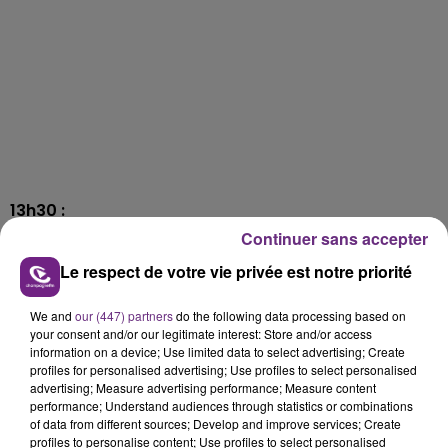
13h30 :
Continuer sans accepter
La ville de Reims lance une grande opération de
collecte de draps. Objectif, les transformer en
Le respect de votre vie privée est notre priorité
masques et sur-blouses pour les soignants.
We and
our (447) partners
do the following data processing based on
La campagne débutera lundi 13 avril.
your consent and/or our legitimate interest: Store and/or access
information on a device; Use limited data to select advertising; Create
Détails de cette opération :
profiles for personalised advertising; Use profiles to select personalised
https://www.reims.fr/agenda/collecte-de-draps-
advertising; Measure advertising performance; Measure content
performance; Understand audiences through statistics or combinations
pour-la-fabrique-de-masques-et-de-sur-blouses-
of data from different sources; Develop and improve services; Create
17794.html
.
profiles to personalise content; Use profiles to select personalised