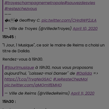
#troyeschampagnemetropole
#sauvezdesvies
#restezchezvous
——
�x� Geoffrey C.
pic.twitter.com/CHrdWP2JLA
— Ville de Troyes (@VilledeTroyes)
April 10, 2020
15h45 :
"1 Jour, 1 Musique", ce soir le maire de Reims a choisi un
titre de Dalida.
Rendez-vous à 19h30.
#1jour1musique
à 19h30, nous vous proposons
aujourd'hui, ''Laissez-moi Danser'' de
#Dalida
=>
https://t.co/TrvqNxGSAC
#JeResteChezMoi
pic.twitter.com/qMQm1fEMHQ
— Ville de Reims (@VilledeReims)
April 11, 2020
15h30 :