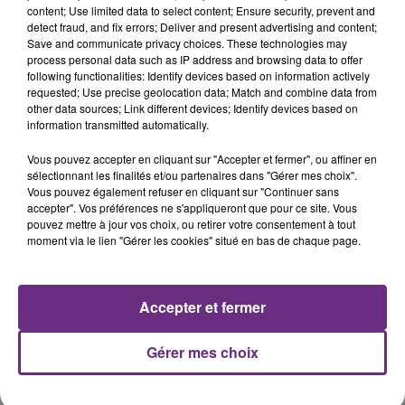
content; Use limited data to select content; Ensure security, prevent and
12h30 :
detect fraud, and fix errors; Deliver and present advertising and content;
Save and communicate privacy choices. These technologies may
Fin de saison pour les Flammes Carolo.
process personal data such as IP address and browsing data to offer
following functionalities: Identify devices based on information actively
Le championnat de Ligue Féminine est définitivement
requested; Use precise geolocation data; Match and combine data from
arrêté.
other data sources; Link different devices; Identify devices based on
information transmitted automatically.
Pas de titre de champion et pas de relégation, les
basketteuses ardennaises sont qualifiées pour
Vous pouvez accepter en cliquant sur "Accepter et fermer", ou affiner en
l'Eurocup.
sélectionnant les finalités et/ou partenaires dans "Gérer mes choix".
Vous pouvez également refuser en cliquant sur "Continuer sans
accepter". Vos préférences ne s'appliqueront que pour ce site. Vous
pouvez mettre à jour vos choix, ou retirer votre consentement à tout
[COMMUNIQUE] Le Bureau Fédéral de la
moment via le lien "Gérer les cookies" situé en bas de chaque page.
@ffbasketball
décide d'arrêter le championnat
#LFB
pour la saison 2019-2020
�~" d'infos :
https://t.co/RxhPnekmjE
Accepter et fermer
pic.twitter.com/IYZlmtYn6V
Gérer mes choix
— Flammes Carolo (@FlammesCarolo)
April 10, 2020
12h :