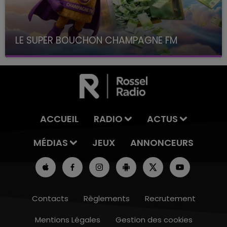
LE SUPER BOUCHON CHAMPAGNE FM
avec La Famille Champagne FM, à 8H10
ACCUEIL
RADIO
ACTUS
MÉDIAS
JEUX
ANNONCEURS
Contacts
Règlements
Recrutement
Mentions Légales
Gestion des cookies