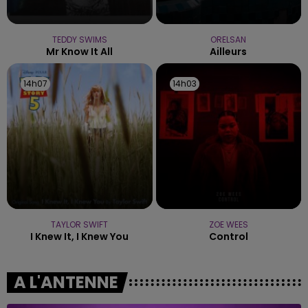
TEDDY SWIMS
ORELSAN
Mr Know It All
Ailleurs
14h07
14h07
14h03
14h03
TAYLOR SWIFT
ZOE WEES
I Knew It, I Knew You
Control
A L'ANTENNE