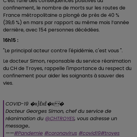
C'est l'une des conséquences positives du
confinement, le nombre de morts sur les routes de
France métropolitaine a plongé de près de 40 %
(39,6 %) en mars par rapport au même mois l’année
dernière, avec 154 personnes décédées.
16h15 :
"Le principal acteur contre l'épidémie, c'est vous ".
Le docteur Simon, reponsable du service réanimation
du CH de Troyes, rappelle l'importance du respect du
confinement pour aider les soignants à sauver des
vies.
COVID-19 �x}ÈxÈ�x�
Docteur Georges Simon, chef du service de
réanimation du
@CHTROYES
, vous adresse un
message..
——
#Pandemie
#coronavirus
#covid19
#troyes