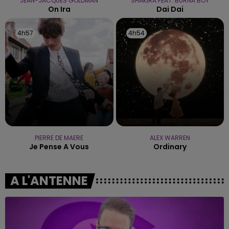
JEAN-JACQUES GOLDMAN
SHAKIRA FEAT. BURNA BOY
On Ira
Dai Dai
4h57
4h57
4h54
4h54
PIERRE DE MAERE
ALEX WARREN
Je Pense A Vous
Ordinary
A L'ANTENNE