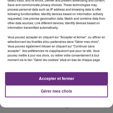
detect fraud, and fix errors; Deliver and present advertising and content;
Save and communicate privacy choices. These technologies may
process personal data such as IP address and browsing data to offer
following functionalities: Identify devices based on information actively
requested; Use precise geolocation data; Match and combine data from
other data sources; Link different devices; Identify devices based on
information transmitted automatically.
Vous pouvez accepter en cliquant sur "Accepter et fermer", ou affiner en
sélectionnant les finalités et/ou partenaires dans "Gérer mes choix".
Vous pouvez également refuser en cliquant sur "Continuer sans
accepter". Vos préférences ne s'appliqueront que pour ce site. Vous
pouvez mettre à jour vos choix, ou retirer votre consentement à tout
8h :
moment via le lien "Gérer les cookies" situé en bas de chaque page.
La ville de Reims procède à la distribution de masques
grand public sans critère d’âge.
Accepter et fermer
Les personnes dont le nom de famille commence par
une lettre située entre A et J ont rdv aujourd’hui de 9h
Gérer mes choix
à 18h dans 8 centres répartis sur toute la ville.
Demain, place aux personnes dont l’initiale est située
entre K et Z et vendredi ce sera pour tout le monde.