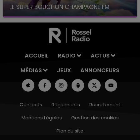
LE SUPER BOUCHON CHAMPAGNE FM
avec La Famille Champagne FM, à 8H10
ACCUEIL
RADIO
ACTUS
MÉDIAS
JEUX
ANNONCEURS
Contacts
Règlements
Recrutement
Mentions Légales
Gestion des cookies
Plan du site
7h00 - 12h00
LE WEEK-END CHAMPAGNE FM