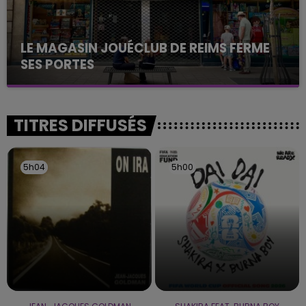
LE MAGASIN JOUÉCLUB DE REIMS FERME
SES PORTES
C'était l'une des institutions du centre-ville
rémois. Le magasin JouéClub est contraint de
fermer ses portes.
TITRES DIFFUSÉS
5h04
5h04
5h00
5h00