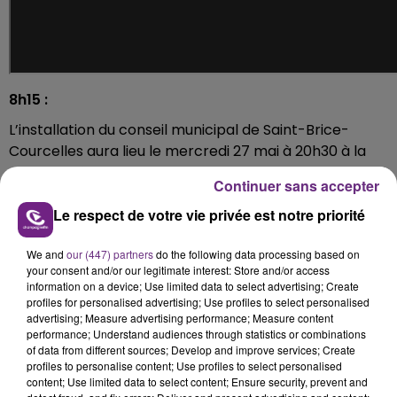
8h15 :
L’installation du conseil municipal de Saint-Brice-
Courcelles aura lieu le mercredi 27 mai à 20h30 à la
salle des fêtes de la commune.
Continuer sans accepter
Une cérémonie qui devrait être riche en émotions.
Le respect de votre vie privée est notre priorité
Alain Lescouet, maire depuis 1983 et réélu le 15 mars
dernier, est décédé fin mars du coronavirus.
We and
our (447) partners
do the following data processing based on
your consent and/or our legitimate interest: Store and/or access
information on a device; Use limited data to select advertising; Create
profiles for personalised advertising; Use profiles to select personalised
advertising; Measure advertising performance; Measure content
performance; Understand audiences through statistics or combinations
of data from different sources; Develop and improve services; Create
profiles to personalise content; Use profiles to select personalised
content; Use limited data to select content; Ensure security, prevent and