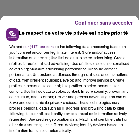
Continuer sans accepter
Le respect de votre vie privée est notre priorité
We and
our (447) partners
do the following data processing based on
your consent and/or our legitimate interest: Store and/or access
information on a device; Use limited data to select advertising; Create
7h20 :
profiles for personalised advertising; Use profiles to select personalised
advertising; Measure advertising performance; Measure content
En raison du contexte sanitaire, les pompiers ne
performance; Understand audiences through statistics or combinations
peuvent pas effectuer leur traditionnelle campagne
of data from different sources; Develop and improve services; Create
de vente de calendriers en porte-à-porte.
profiles to personalise content; Use profiles to select personalised
content; Use limited data to select content; Ensure security, prevent and
C’est donc une campagne a̬ distance avec une
detect fraud, and fix errors; Deliver and present advertising and content;
cagnotte en ligne qui est mise en place cette année
Save and communicate privacy choices. These technologies may
process personal data such as IP address and browsing data to offer
par l’amicale des sapeurs-pompiers de Rethel.
following functionalities: Identify devices based on information actively
requested; Use precise geolocation data; Match and combine data from
Vous faites un don depuis la
page de l’association
et
other data sources; Link different devices; Identify devices based on
vous recevrez le calendrier par la poste en retour.
information transmitted automatically.