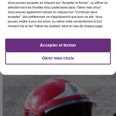
L’amicale a besoin de vos dons pour faire vivre ses
Vous pouvez accepter en cliquant sur "Accepter et fermer", ou affiner en
œuvres sociales, qui viennent aider les pompiers
sélectionnant les finalités et/ou partenaires dans "Gérer mes choix".
blessés ou malades, mais aussi leurs orphelins et leurs
Vous pouvez également refuser en cliquant sur "Continuer sans
accepter". Vos préférences ne s'appliqueront que pour ce site. Vous
familles.
pouvez mettre à jour vos choix, ou retirer votre consentement à tout
moment via le lien "Gérer les cookies" situé en bas de chaque page.
Accepter et fermer
Gérer mes choix