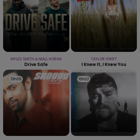
MYLES SMITH & NIALL HORAN
TAYLOR SWIFT
Drive Safe
I Knew It, I Knew You
13h05
13h05
13h02
13h02