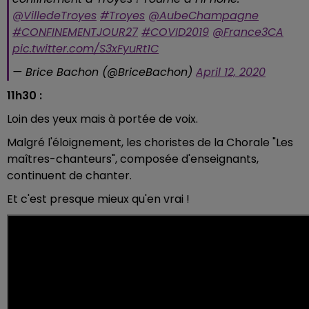
@VilledeTroyes
#Troyes
@AubeChampagne
#CONFINEMENTJOUR27
#COVID2019
@France3CA
pic.twitter.com/S3xFyuRt1C
— Brice Bachon (@BriceBachon)
April 12, 2020
11h30 :
Loin des yeux mais à portée de voix.
Malgré l'éloignement, les choristes de la Chorale "Les
maîtres-chanteurs", composée d'enseignants,
continuent de chanter.
Et c'est presque mieux qu'en vrai !