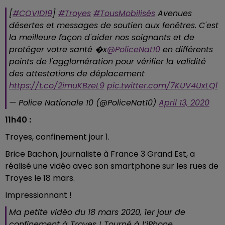
[
#COVID19
]
#Troyes
#TousMobilisés
Avenues
désertes et messages de soutien aux fenêtres. C'est
la meilleure façon d'aider nos soignants et de
protéger votre santé �xܷ
@PoliceNat10
en différents
points de l'agglomération pour vérifier la validité
des attestations de déplacement
https://t.co/2imuKBzeL9
pic.twitter.com/7KUV4UxLQl
— Police Nationale 10 (@PoliceNat10)
April 13, 2020
11h40 :
Troyes, confinement jour 1.
Brice Bachon, journaliste à France 3 Grand Est, a
réalisé une vidéo avec son smartphone sur les rues de
Troyes le 18 mars.
Impressionnant !
Ma petite vidéo du 18 mars 2020, 1er jour de
confinement à Troyes ! Tourné à l’iPhone.