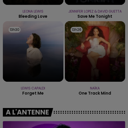
LEONA LEWIS
JENNIFER LOPEZ & DAVID GUETTA
Bleeding Love
Save Me Tonight
13h30
13h30
13h26
13h26
LEWIS CAPALDI
NAÏKA
Forget Me
One Track Mind
A L'ANTENNE