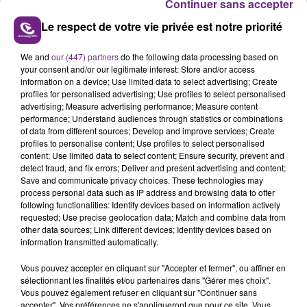
Continuer sans accepter
Le respect de votre vie privée est notre priorité
We and
our (447) partners
do the following data processing based on
your consent and/or our legitimate interest: Store and/or access
information on a device; Use limited data to select advertising; Create
11h10 :
profiles for personalised advertising; Use profiles to select personalised
advertising; Measure advertising performance; Measure content
La photo du jour est consacrée à "La confinée" une
performance; Understand audiences through statistics or combinations
of data from different sources; Develop and improve services; Create
course caritative à la maison. 3 km à parcourir chez
profiles to personalise content; Use profiles to select personalised
vous pour la bonne cause.
content; Use limited data to select content; Ensure security, prevent and
detect fraud, and fix errors; Deliver and present advertising and content;
Une épreuve à réaliser entre le 15 avril et le 4 mai "en
Save and communicate privacy choices. These technologies may
dansant, en courant, en marchant, en montant des
process personal data such as IP address and browsing data to offer
escaliers peu importe tant que c’est sur votre lieu de
following functionalities: Identify devices based on information actively
requested; Use precise geolocation data; Match and combine data from
confinement et avec le sourire", précisent les
other data sources; Link different devices; Identify devices based on
organisateurs.
information transmitted automatically.
5 euros l'inscription, totalement reversés au CHU de
Vous pouvez accepter en cliquant sur "Accepter et fermer", ou affiner en
REIMS et à l’association "AU BONHEUR DE SOAN".
sélectionnant les finalités et/ou partenaires dans "Gérer mes choix".
Vous pouvez également refuser en cliquant sur "Continuer sans
Toutes les infos
ici
.
accepter". Vos préférences ne s'appliqueront que pour ce site. Vous