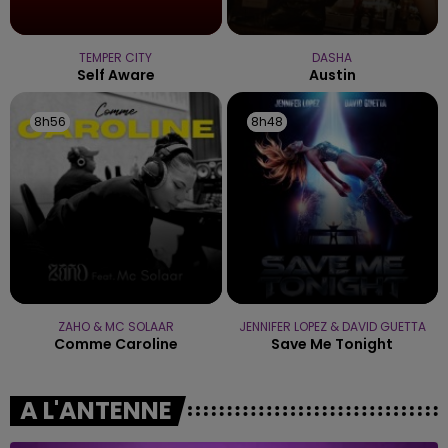
TEMPER CITY
DASHA
Self Aware
Austin
8h56
8h56
8h48
8h48
ZAHO & MC SOLAAR
JENNIFER LOPEZ & DAVID GUETTA
Comme Caroline
Save Me Tonight
A L'ANTENNE