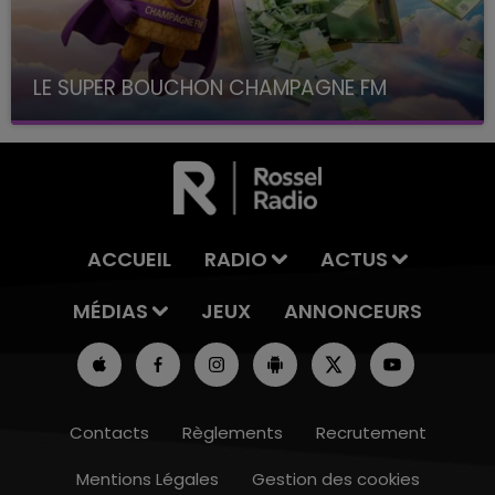
LE SUPER BOUCHON CHAMPAGNE FM
avec La Famille Champagne FM, à 8H10
ACCUEIL
RADIO
ACTUS
MÉDIAS
JEUX
ANNONCEURS
Contacts
Règlements
Recrutement
Mentions Légales
Gestion des cookies