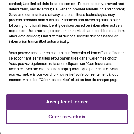
content; Use limited data to select content; Ensure security, prevent and
detect fraud, and fix errors; Deliver and present advertising and content;
Save and communicate privacy choices. These technologies may
process personal data such as IP address and browsing data to offer
following functionalities: Identify devices based on information actively
requested; Use precise geolocation data; Match and combine data from
other data sources; Link different devices; Identify devices based on
information transmitted automatically.
Vous pouvez accepter en cliquant sur "Accepter et fermer", ou affiner en
sélectionnant les finalités et/ou partenaires dans "Gérer mes choix".
Vous pouvez également refuser en cliquant sur "Continuer sans
accepter". Vos préférences ne s'appliqueront que pour ce site. Vous
pouvez mettre à jour vos choix, ou retirer votre consentement à tout
moment via le lien "Gérer les cookies" situé en bas de chaque page.
Accepter et fermer
9h35 :
Gérer mes choix
Dommage pour Marjolaine de Sommesous dans la
Marne qui n’a pas répondu à l’appel du CASH CODE de
ce matin.