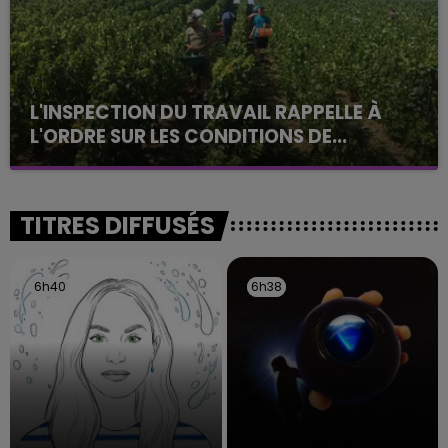
L'INSPECTION DU TRAVAIL RAPPELLE À
L'ORDRE SUR LES CONDITIONS DE...
Alors que les dates de début des vendange 2026
s'est avéré être plus précoce que prévu,
l'inspection du Travail en profite pour rappeler
TITRES DIFFUSÉS
les conditions de...
6h40
6h40
6h38
6h38