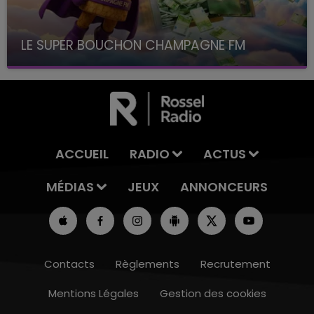
LE SUPER BOUCHON CHAMPAGNE FM
avec La Famille Champagne FM, à 8H10
ACCUEIL
RADIO
ACTUS
MÉDIAS
JEUX
ANNONCEURS
Contacts
Règlements
Recrutement
Mentions Légales
Gestion des cookies