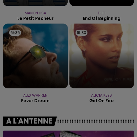
MANON LISA
DJO
Le Petit Pecheur
End Of Beginning
6h35
6h35
6h30
6h30
ALEX WARREN
ALICIA KEYS
Fever Dream
Girl On Fire
A L'ANTENNE