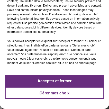
content; Use limited data to select content; Ensure security, prevent and
detect fraud, and fix errors; Deliver and present advertising and content;
Save and communicate privacy choices. These technologies may
process personal data such as IP address and browsing data to offer
following functionalities: Identify devices based on information actively
requested; Use precise geolocation data; Match and combine data from
7h35 :
other data sources; Link different devices; Identify devices based on
information transmitted automatically.
L'usine du groupe Chantelle à Epernay est à l’arrêt
depuis un mois maintenant.
Vous pouvez accepter en cliquant sur "Accepter et fermer", ou affiner en
sélectionnant les finalités et/ou partenaires dans "Gérer mes choix".
Enfin, pas complètement.
Vous pouvez également refuser en cliquant sur "Continuer sans
accepter". Vos préférences ne s'appliqueront que pour ce site. Vous
Sous l'impulsion d'une des cadres de l'entreprise de
pouvez mettre à jour vos choix, ou retirer votre consentement à tout
lingerie, qui a créé une association "les blues du coeur",
moment via le lien "Gérer les cookies" situé en bas de chaque page.
35 coutières bénévoles s'affairent à confectionner
des sur-blouses pour les soignants de la Marne.
Accepter et fermer
Chantelle met à disposition l'usine, les machines et les
fournitures.
Gérer mes choix