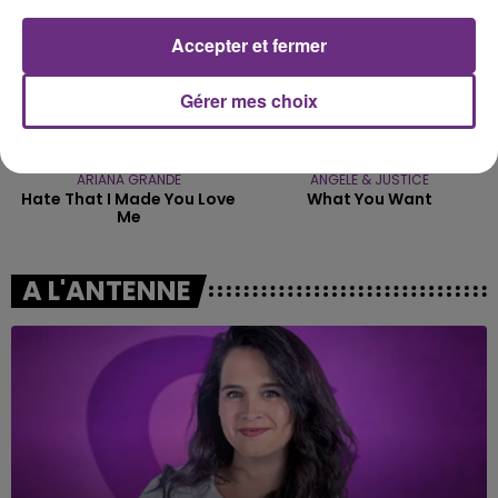
Accepter et fermer
Gérer mes choix
ARIANA GRANDE
ANGELE & JUSTICE
Hate That I Made You Love
What You Want
Me
A L'ANTENNE