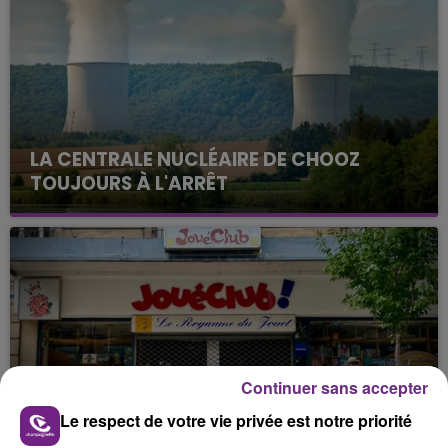
LA CENTRALE NUCLÉAIRE DE CHOOZ
TOUJOURS À L'ARRÊT
Cela fait déjà une semaine que la centrale
nucléaire ardennaise est à l'arrêt. Une situation
justifiée par la sécheresse intense qui est toujours
présente.
Continuer sans accepter
LE MAGASIN JOUÉCLUB DE REIMS FERME
Le respect de votre vie privée est notre priorité
SES PORTES