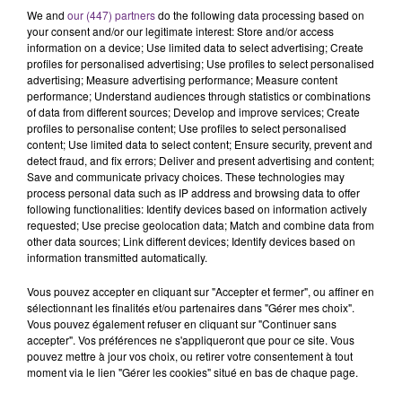
C'était l'une des institutions du centre-ville
We and
our (447) partners
do the following data processing based on
rémois. Le magasin JouéClub est contraint de
your consent and/or our legitimate interest: Store and/or access
information on a device; Use limited data to select advertising; Create
fermer ses portes.
TITRES DIFFUSÉS
profiles for personalised advertising; Use profiles to select personalised
advertising; Measure advertising performance; Measure content
performance; Understand audiences through statistics or combinations
of data from different sources; Develop and improve services; Create
0h17
0h17
0h13
0h13
profiles to personalise content; Use profiles to select personalised
content; Use limited data to select content; Ensure security, prevent and
detect fraud, and fix errors; Deliver and present advertising and content;
Save and communicate privacy choices. These technologies may
process personal data such as IP address and browsing data to offer
following functionalities: Identify devices based on information actively
requested; Use precise geolocation data; Match and combine data from
other data sources; Link different devices; Identify devices based on
information transmitted automatically.
Vous pouvez accepter en cliquant sur "Accepter et fermer", ou affiner en
BRITNEY SPEARS
GIMS
sélectionnant les finalités et/ou partenaires dans "Gérer mes choix".
Baby One More Time
Jusqu' Ici Tout Va Bien
Vous pouvez également refuser en cliquant sur "Continuer sans
accepter". Vos préférences ne s'appliqueront que pour ce site. Vous
pouvez mettre à jour vos choix, ou retirer votre consentement à tout
0h10
0h10
0h07
0h07
moment via le lien "Gérer les cookies" situé en bas de chaque page.