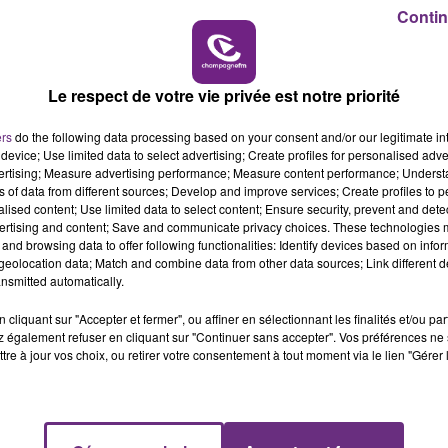
Mézières).
11h00 - 16h00
Contin
LE WEEK-END CHAMPAGNE FM
e à trois le total des décès pour le Grand Est.
iginaire de la Moselle.
Le respect de votre vie privée est notre priorité
e 86 ans, tous deux originaires du Haut-Rhin, sont
ers
do the following data processing based on your consent and/or our legitimate int
device; Use limited data to select advertising; Create profiles for personalised adver
vertising; Measure advertising performance; Measure content performance; Unders
ns of data from different sources; Develop and improve services; Create profiles to 
nterdiction des rassemblements de plus de 1000 personnes
alised content; Use limited data to select content; Ensure security, prevent and detect
ertising and content; Save and communicate privacy choices. These technologies
te d'événements considérées comme utiles à la vie de la
and browsing data to offer following functionalities: Identify devices based on infor
 les concours ou encore le recours aux transports en
eolocation data; Match and combine data from other data sources; Link different de
fense qui s'est tenu à l'Elysée pendant plus de deux heure
nsmitted automatically.
cliquant sur "Accepter et fermer", ou affiner en sélectionnant les finalités et/ou pa
 également refuser en cliquant sur "Continuer sans accepter". Vos préférences ne 
tre à jour vos choix, ou retirer votre consentement à tout moment via le lien "Gérer 