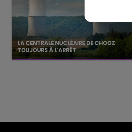
11h00 - 16h00
Le week-end Champagne 
LA CENTRALE NUCLÉAIRE DE CHOOZ
TOUJOURS À L'ARRÊT
Cela fait déjà une semaine que la centrale
nucléaire ardennaise est à l'arrêt. Une situation
justifiée par la sécheresse intense qui est
toujours présente.