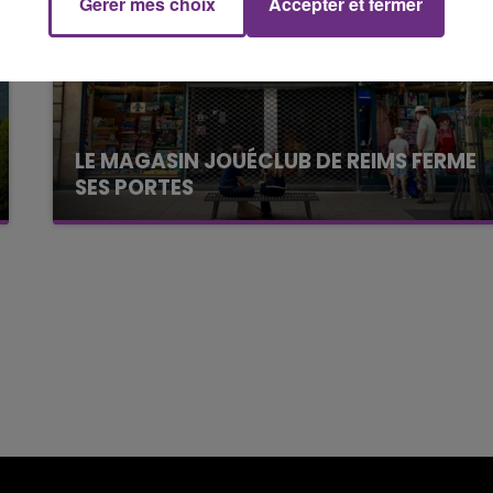
Gérer mes choix
Accepter et fermer
16h00 - 20h00
FM
Le Week-end Champagne FM
LE MAGASIN JOUÉCLUB DE REIMS FERME
SES PORTES
C'était l'une des institutions du centre-ville
rémois. Le magasin JouéClub est contraint de
fermer ses portes.