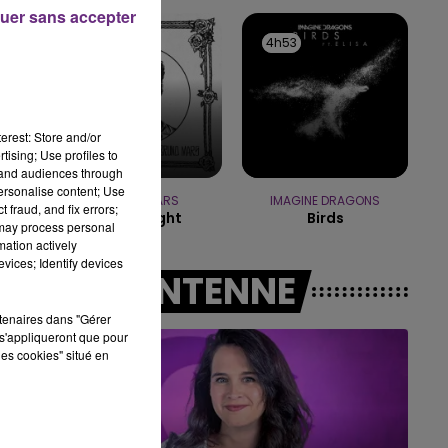
16h00 - 20h00
uer sans accepter
LE WEEK-END CHAMPAGNE FM
4h56
4h56
4h53
4h53
erest: Store and/or
tising; Use profiles to
tand audiences through
personalise content; Use
.
BRUNO MARS
IMAGINE DRAGONS
 fraud, and fix errors;
I Just Might
Birds
 may process personal
mation actively
vices; Identify devices
A L'ANTENNE
s.
rtenaires dans "Gérer
s'appliqueront que pour
les cookies" situé en