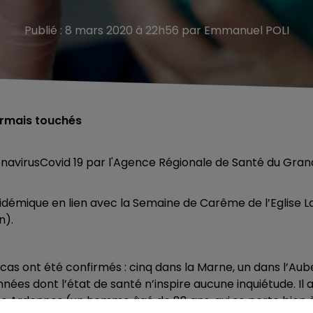
Publié : 8 mars 2020 à 22h56 par Emmanuel POLI
ormais touchés
navirusCovid 19 par l'Agence Régionale de Santé du Gran
pidémique en lien avec la Semaine de Carême de l’Eglise L
n).
cas ont été confirmés : cinq dans la Marne, un dans l’Aub
es dont l’état de santé n’inspire aucune inquiétude. Il 
les Ardennes (un homme âgé de 88 ans, qui se porte bien 