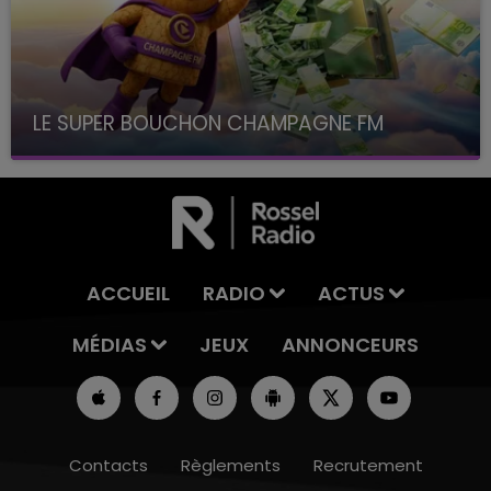
LE SUPER BOUCHON CHAMPAGNE FM
avec La Famille Champagne FM, à 8H10
ACCUEIL
RADIO
ACTUS
MÉDIAS
JEUX
ANNONCEURS
Contacts
Règlements
Recrutement