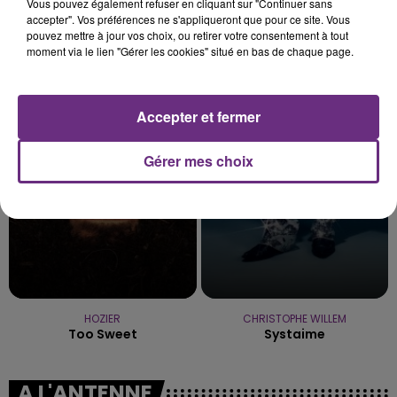
Vous pouvez également refuser en cliquant sur "Continuer sans
accepter". Vos préférences ne s'appliqueront que pour ce site. Vous
pouvez mettre à jour vos choix, ou retirer votre consentement à tout
moment via le lien "Gérer les cookies" situé en bas de chaque page.
TEDDY SWIMS
TEDDYBEAR
Mr Know It All
Chaussures Roses
Accepter et fermer
6h53
6h53
6h49
6h49
Gérer mes choix
HOZIER
CHRISTOPHE WILLEM
Too Sweet
Systaime
A L'ANTENNE