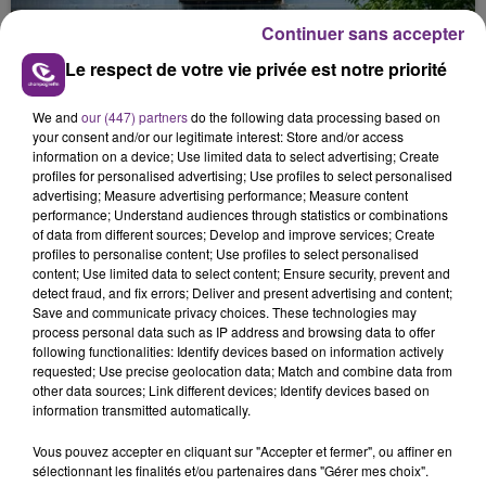
justifiée par la sécheresse intense qui est toujours
présente.
Continuer sans accepter
Le respect de votre vie privée est notre priorité
We and
our (447) partners
do the following data processing based on
your consent and/or our legitimate interest: Store and/or access
information on a device; Use limited data to select advertising; Create
LE MAGASIN JOUÉCLUB DE REIMS FERME
profiles for personalised advertising; Use profiles to select personalised
SES PORTES
advertising; Measure advertising performance; Measure content
performance; Understand audiences through statistics or combinations
C'était l'une des institutions du centre-ville
of data from different sources; Develop and improve services; Create
rémois. Le magasin JouéClub est contraint de
profiles to personalise content; Use profiles to select personalised
content; Use limited data to select content; Ensure security, prevent and
fermer ses portes.
TITRES DIFFUSÉS
detect fraud, and fix errors; Deliver and present advertising and content;
Save and communicate privacy choices. These technologies may
process personal data such as IP address and browsing data to offer
following functionalities: Identify devices based on information actively
7h00
7h00
6h56
6h56
requested; Use precise geolocation data; Match and combine data from
other data sources; Link different devices; Identify devices based on
information transmitted automatically.
Vous pouvez accepter en cliquant sur "Accepter et fermer", ou affiner en
sélectionnant les finalités et/ou partenaires dans "Gérer mes choix".