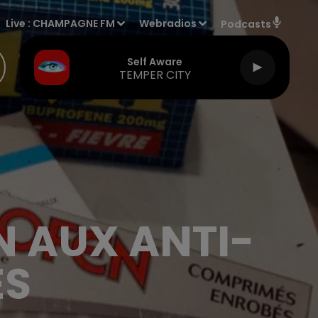
Live :
CHAMPAGNE FM
Webradios
Podcasts
Self Aware
TEMPER CITY
N AUX ANTI-
ES