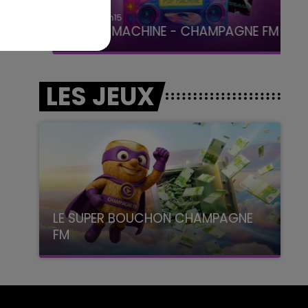
19h00 - 19h15
LA POP MACHINE - CHAMPAGNE FM
LES JEUX
LE SUPER BOUCHON CHAMPAGNE
FM
avec La Famille Champagne FM, à 8H10