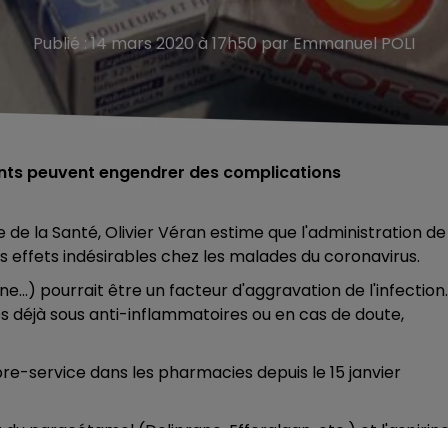
Publié : 14 mars 2020 à 17h50 par Emmanuel POLI
ents peuvent engendrer des complications
de la Santé, Olivier Véran estime que l'administration de
 effets indésirables chez les malades du coronavirus.
e...) pourrait être un facteur d'aggravation de l'infection.
es déjà sous anti-inflammatoires ou en cas de doute,
bre-service dans les pharmacies depuis le 15 janvier
 paracétamol (Doliprane, Efferalgan, etc.) et l'aspirine