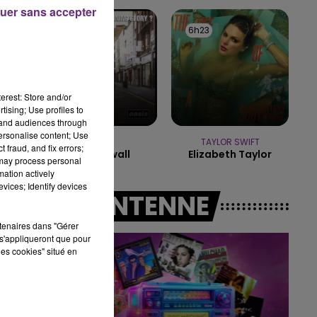
15h00 - 19h00
uer sans accepter
LE CLUB CHAMPAGNE FM
6h25
6h25
6h23
6h23
erest: Store and/or
tising; Use profiles to
tand audiences through
personalise content; Use
OASIS
TAYLOR SWIFT
 fraud, and fix errors;
Wonderwall
Elizabeth Taylor
 may process personal
mation actively
vices; Identify devices
A L'ANTENNE
rtenaires dans "Gérer
s'appliqueront que pour
les cookies" situé en