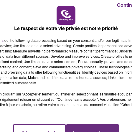
14h00 - 15h00
(ibuprofène, cortisone, ...) pourrait être un facteur
Contin
LA RADIO POP
enez du paracétamol.
 cas de doute, demandez conseil à votre médecin.
Le respect de votre vie privée est notre priorité
ers
do the following data processing based on your consent and/or our legitimate int
device; Use limited data to select advertising; Create profiles for personalised adver
vertising; Measure advertising performance; Measure content performance; Unders
ns of data from different sources; Develop and improve services; Create profiles to 
alised content; Use limited data to select content; Ensure security, prevent and detect
ertising and content; Save and communicate privacy choices. These technologies
and browsing data to offer following functionalities: Identify devices based on infor
eolocation data; Match and combine data from other data sources; Link different de
nsmitted automatically.
cliquant sur "Accepter et fermer", ou affiner en sélectionnant les finalités et/ou pa
 également refuser en cliquant sur "Continuer sans accepter". Vos préférences ne 
tre à jour vos choix, ou retirer votre consentement à tout moment via le lien "Gérer 
VENEZ FÊTER CE WEEK-END
L'ANNIVERSAIRE DE WOINIC
Ce samedi 8 août sera un grand jour :