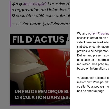
10h00 - 14h00
�a�️
#COVID㒼19
| La prise d'anti-inflammatoires 
LE TICKET DE CAISSE
d'aggravation de l’infection. En cas de fièvre, pr
Si vous êtes déjà sous anti-inflammatoires ou en
— Olivier Véran (@olivierveran)
March 14, 2020
We and
our (447) partn
FIL D'ACTUS
access information on a 
select personalised ad
statistics or combinatio
profiles to select person
Deliver and present adv
data such as IP address 
requested; Use precise g
based on information tra
Vous pouvez accepter en 
mes choix". Vous pouvez
ce site. Vous pouvez met
UN FEU DE REMORQUE BLOQUE LA
bas de chaque page.
CIRCULATION DANS LES ARDENNES
Un feu de remorque s'est déclaré ce mercredi