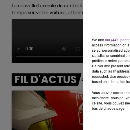
La nouvelle formule du contrôle technique étant pl
10h00 - 14h00
temps sur votre voiture, attendez-vous à payer da
LE TICKET DE C
We and
our (447) partn
access information on a 
select personalised ad
statistics or combinatio
profiles to select person
Deliver and present adv
data such as IP address 
FIL D'ACTUS
requested; Use precise g
based on information tra
Vous pouvez accepter en 
mes choix". Vous pouvez
ce site. Vous pouvez met
bas de chaque page.