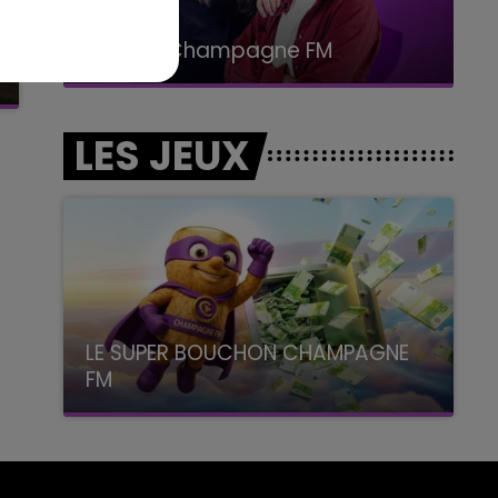
19h00 - 19h15
LA POP MACHINE - CHAMPAGNE FM
LES JEUX
LE SUPER BOUCHON CHAMPAGNE
FM
avec La Famille Champagne FM, à 8H10