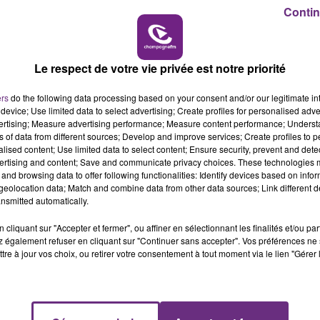
Contin
us contraignante, le professionnel passera davantage de
14h00 - 15h00
vantage !
AISSE
LA RADIO POP
Le respect de votre vie privée est notre priorité
ers
do the following data processing based on your consent and/or our legitimate int
device; Use limited data to select advertising; Create profiles for personalised adver
vertising; Measure advertising performance; Measure content performance; Unders
ns of data from different sources; Develop and improve services; Create profiles to 
alised content; Use limited data to select content; Ensure security, prevent and detect
ertising and content; Save and communicate privacy choices. These technologies
and browsing data to offer following functionalities: Identify devices based on infor
eolocation data; Match and combine data from other data sources; Link different de
nsmitted automatically.
cliquant sur "Accepter et fermer", ou affiner en sélectionnant les finalités et/ou pa
 également refuser en cliquant sur "Continuer sans accepter". Vos préférences ne 
tre à jour vos choix, ou retirer votre consentement à tout moment via le lien "Gérer 