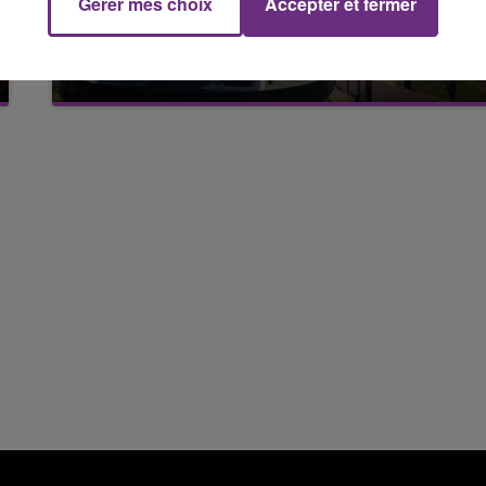
Gérer mes choix
Accepter et fermer
15h00 - 19h00
VENEZ FÊTER CE WEEK-END
Le Club Champagne FM
L'ANNIVERSAIRE DE WOINIC
Ce samedi 8 août sera un grand jour :
l'anniversaire du plus gros sanglier du monde.
Une fête est donc organisée et vous êtes tous
conviés !