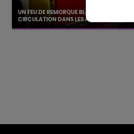
14h00 - 15h00
UN FEU DE REMORQUE BLOQUE LA
La Radio Pop
CIRCULATION DANS LES ARDENNES
Un feu de remorque s'est déclaré ce mercredi
en fin de matinée sur l'A34.