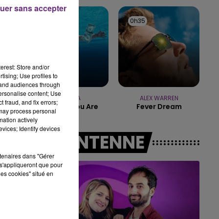
uer sans accepter
15h00 - 19h00
0h38
0h38
0h35
0h35
LE CLUB CHAMPAGNE
erest: Store and/or
tising; Use profiles to
tand audiences through
personalise content; Use
NIRVANA
ALEX WARREN
 fraud, and fix errors;
Come As You Are
Fever Dream
 may process personal
mation actively
vices; Identify devices
A L'ANTENNE
rtenaires dans "Gérer
s'appliqueront que pour
les cookies" situé en