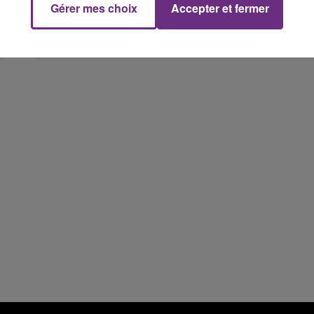
Gérer mes choix
Accepter et fermer
LE MAGASIN JOUÉCLUB DE REIMS FERME
7h00 - 11h00
SES PORTES
FM
BEST OF
C'était l'une des institutions du centre-ville
rémois. Le magasin JouéClub est contraint de
fermer ses portes.