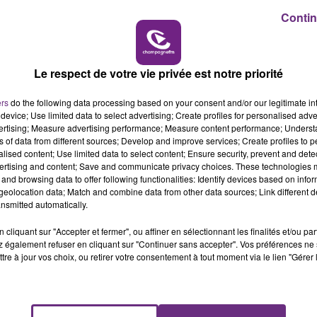
16h00 - 20h00
me semaine, porte ses fruits.
Contin
MPAGNE FM
LE WEEK-END CHAMP
tés, notamment sur Reims où le nombre de PV dressés po
ortant.
Le respect de votre vie privée est notre priorité
tif, le préfet de la Marne a décidé un resserrement du
ers
do the following data processing based on your consent and/or our legitimate int
device; Use limited data to select advertising; Create profiles for personalised adver
que d'activités sportives individuelles les samedi 11,
vertising; Measure advertising performance; Measure content performance; Unders
 Reims.
ns of data from different sources; Develop and improve services; Create profiles to 
alised content; Use limited data to select content; Ensure security, prevent and detect
ertising and content; Save and communicate privacy choices. These technologies
and browsing data to offer following functionalities: Identify devices based on infor
eolocation data; Match and combine data from other data sources; Link different de
nsmitted automatically.
cliquant sur "Accepter et fermer", ou affiner en sélectionnant les finalités et/ou pa
 également refuser en cliquant sur "Continuer sans accepter". Vos préférences ne 
tre à jour vos choix, ou retirer votre consentement à tout moment via le lien "Gérer 