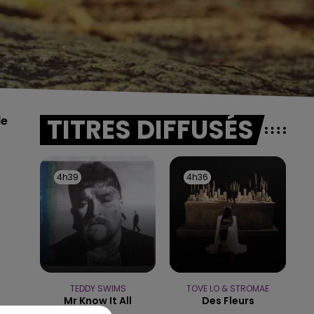
TITRES DIFFUSÉS
de
4h39
4h39
4h36
4h36
TEDDY SWIMS
TOVE LO & STROMAE
Mr Know It All
Des Fleurs