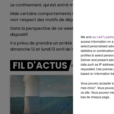
11h00 - 16h00
Le confinement, qui est entré mardi dans sa quatriè
LE WEEK-END CHA
Mais certains comportements inquiètent les autori
non-respect des motifs de déplacement reste imp
Dans la perspective de ce week-end prolongé et fes
dispositif.
We and
our (447) partn
access information on a 
Il a prévu de prendre un arrêté pour interdire la prati
select personalised ad
dimanche 12 et lundi 13 avril de 10 à 19h sur la ville de
statistics or combinatio
profiles to select person
Deliver and present adv
FIL D'ACTUS
data such as IP address 
requested; Use precise g
based on information tra
Vous pouvez accepter en 
mes choix". Vous pouvez
ce site. Vous pouvez met
bas de chaque page.