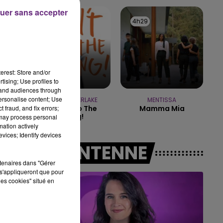
7h00 - 11h00
uer sans accepter
AGNE FM
BEST OF
4h32
4h32
4h29
4h29
ur
erest: Store and/or
tising; Use profiles to
tand audiences through
personalise content; Use
JUSTIN TIMBERLAKE
MENTISSA
 fraud, and fix errors;
Can't Stop The
Mamma Mia
Feeling!
 may process personal
mation actively
vices; Identify devices
A L'ANTENNE
rtenaires dans "Gérer
s'appliqueront que pour
les cookies" situé en