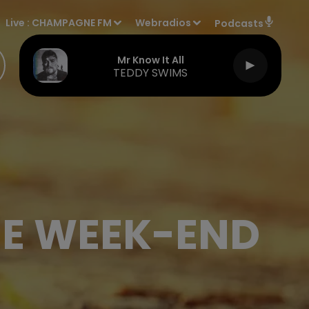
Live :
CHAMPAGNE FM
Webradios
Podcasts
Mr Know It All
TEDDY SWIMS
CE WEEK-END