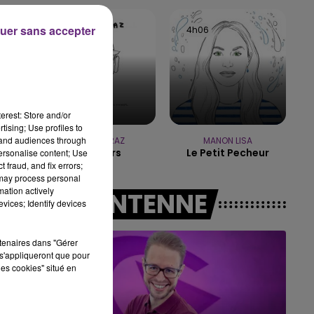
r
7h00 - 11h00
BEST OF
uer sans accepter
4h08
4h08
4h06
4h06
erest: Store and/or
tising; Use profiles to
tand audiences through
JASON MRAZ
MANON LISA
I'm Yours
Le Petit Pecheur
personalise content; Use
 fraud, and fix errors;
 may process personal
mation actively
A L'ANTENNE
vices; Identify devices
rtenaires dans "Gérer
s'appliqueront que pour
les cookies" situé en