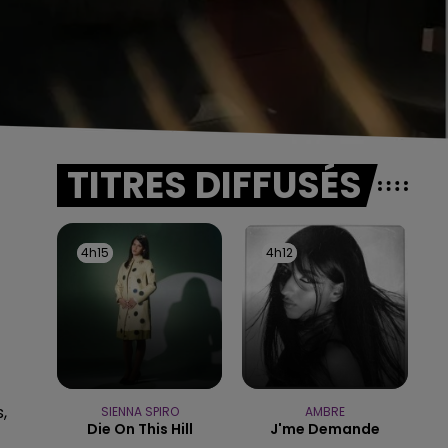
TITRES DIFFUSÉS
4h15
4h15
4h12
4h12
,
SIENNA SPIRO
AMBRE
Die On This Hill
J'me Demande