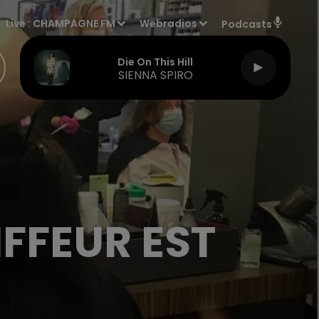
Live :
CHAMPAGNE FM
Webradios
Podcasts
Die On This Hill
SIENNA SPIRO
FFEUR EST