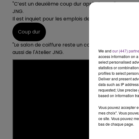
"C’est un deuxième coup dur après le confinement du
11h00 - 16h00
LE WEEK-END CHAMPAGNE FM
JNG.
Il est inquiet pour les emplois de ses quatorze salari
Coup dur
"Le salon de coiffure reste un commerce essentiel p
We and
our (447) partn
aussi de l'Atelier JNG.
access information on a 
select personalised ad
statistics or combinatio
profiles to select person
Deliver and present adv
data such as IP address 
requested; Use precise g
based on information tra
Vous pouvez accepter en 
mes choix". Vous pouvez
ce site. Vous pouvez met
bas de chaque page.