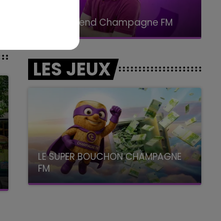
11h00 - 16h00
Le week-end Champagne FM
LES JEUX
LE SUPER BOUCHON CHAMPAGNE
FM
avec La Famille Champagne FM, à 8H10