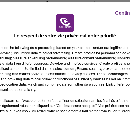
 printemps dernier", assure Basile, co-gérant de l’Atelie
16h00 - 20h00
LE WEEK-END CHAMPAGNE FM
Contin
és et deux apprentis.
Le respect de votre vie privée est notre priorité
our nos clients", raconte en images, Jean-Noël, gérant
ers
do the following data processing based on your consent and/or our legitimate int
device; Use limited data to select advertising; Create profiles for personalised adver
vertising; Measure advertising performance; Measure content performance; Unders
ns of data from different sources; Develop and improve services; Create profiles to 
alised content; Use limited data to select content; Ensure security, prevent and detect
ertising and content; Save and communicate privacy choices. These technologies
and browsing data to offer following functionalities: Identify devices based on infor
eolocation data; Match and combine data from other data sources; Link different de
nsmitted automatically.
cliquant sur "Accepter et fermer", ou affiner en sélectionnant les finalités et/ou pa
 également refuser en cliquant sur "Continuer sans accepter". Vos préférences ne 
tre à jour vos choix, ou retirer votre consentement à tout moment via le lien "Gérer 