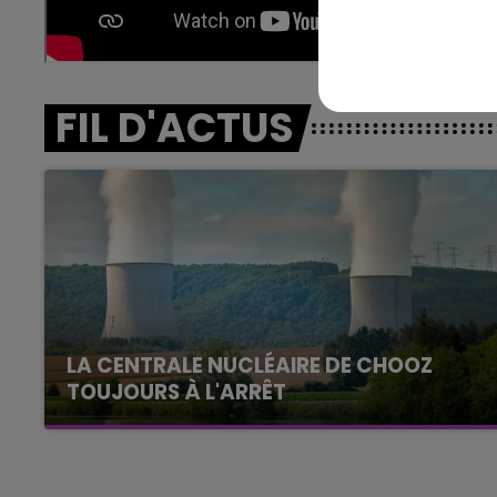
16h00 - 20h00
agne FM
Le Week-end Champagne 
FIL D'ACTUS
LA CENTRALE NUCLÉAIRE DE CHOOZ
TOUJOURS À L'ARRÊT
Cela fait déjà une semaine que la centrale
nucléaire ardennaise est à l'arrêt. Une situation
justifiée par la sécheresse intense qui est