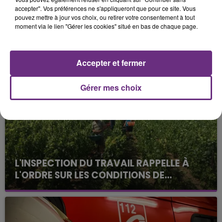
accepter". Vos préférences ne s'appliqueront que pour ce site. Vous
— Didier Herbillon (@HerbillonDidier)
October 28,
pouvez mettre à jour vos choix, ou retirer votre consentement à tout
moment via le lien "Gérer les cookies" situé en bas de chaque page.
2020
FIL D'ACTUS
Accepter et fermer
Gérer mes choix
L'INSPECTION DU TRAVAIL RAPPELLE À
L'ORDRE SUR LES CONDITIONS DE...
Alors que les dates de début des vendange 2026
s'est avéré être plus précoce que prévu,
l'inspection du Travail en profite pour rappeler