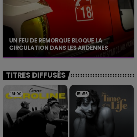
les conditions de...
UN FEU DE REMORQUE BLOQUE LA
CIRCULATION DANS LES ARDENNES
Un feu de remorque s'est déclaré ce mercredi en
fin de matinée sur l'A34.
TITRES DIFFUSÉS
16h00
16h00
15h56
15h56