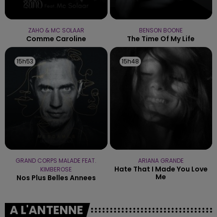
ZAHO & MC SOLAAR
BENSON BOONE
Comme Caroline
The Time Of My Life
15h53
15h53
15h48
15h48
GRAND CORPS MALADE FEAT.
ARIANA GRANDE
Hate That I Made You Love
KIMBEROSE
Me
Nos Plus Belles Annees
A L'ANTENNE