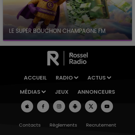
LE SUPER BOUCHON CHAMPAGNE FM
avec La Famille Champagne FM, à 8H10
ACCUEIL
RADIO
ACTUS
MÉDIAS
JEUX
ANNONCEURS
Contacts
Règlements
Recrutement