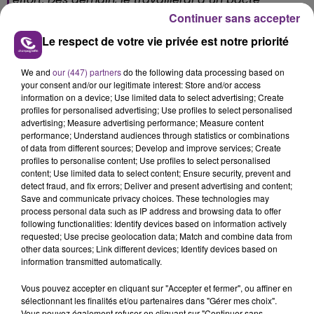
économique et social rémois pour faire face.
Continuer sans accepter
— Arnaud Robinet (@ArnaudRobinet)
October 28,
Le respect de votre vie privée est notre priorité
2020
We and
our (447) partners
do the following data processing based on
Derrière cette décision difficile,
@EmmanuelMacron
your consent and/or our legitimate interest: Store and/or access
nous transmet ce soir un message d'espoir.
information on a device; Use limited data to select advertising; Create
profiles for personalised advertising; Use profiles to select personalised
Prenons soin les un des autres.
advertising; Measure advertising performance; Measure content
performance; Understand audiences through statistics or combinations
La réussite du
#confinement2
dépend du civisme et
of data from different sources; Develop and improve services; Create
profiles to personalise content; Use profiles to select personalised
du sens des responsabilités de chacun d'entre
content; Use limited data to select content; Ensure security, prevent and
nous.
pic.twitter.com/GfTwxcKMWy
detect fraud, and fix errors; Deliver and present advertising and content;
Save and communicate privacy choices. These technologies may
— Aina Kuric (@ainakuric)
October 28, 2020
process personal data such as IP address and browsing data to offer
following functionalities: Identify devices based on information actively
#Sedan#confinement je crois que ce nouveau
requested; Use precise geolocation data; Match and combine data from
confinement est nécessaire. Ensemble respectons le
other data sources; Link different devices; Identify devices based on
pour éviter une catastrophe. La Ville sera proche et
information transmitted automatically.
en soutien de tous ses habitants ,de tous ses
Vous pouvez accepter en cliquant sur "Accepter et fermer", ou affiner en
commerçants. Ensemble nous vaincrons cette
sélectionnant les finalités et/ou partenaires dans "Gérer mes choix".
menace pour mieux rebondir. Courage à tous.
Vous pouvez également refuser en cliquant sur "Continuer sans