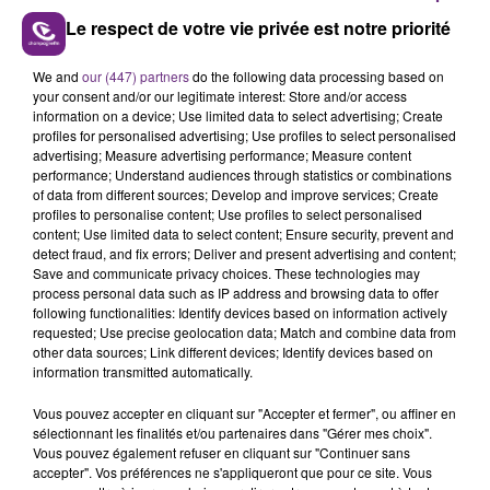
Le respect de votre vie privée est notre priorité
LE MAGASIN JOUÉCLUB DE REIMS FERME
We and
our (447) partners
do the following data processing based on
SES PORTES
your consent and/or our legitimate interest: Store and/or access
information on a device; Use limited data to select advertising; Create
C'était l'une des institutions du centre-ville
profiles for personalised advertising; Use profiles to select personalised
rémois. Le magasin JouéClub est contraint de
advertising; Measure advertising performance; Measure content
performance; Understand audiences through statistics or combinations
fermer ses portes.
TITRES DIFFUSÉS
of data from different sources; Develop and improve services; Create
profiles to personalise content; Use profiles to select personalised
content; Use limited data to select content; Ensure security, prevent and
detect fraud, and fix errors; Deliver and present advertising and content;
13h46
13h46
13h42
13h42
Save and communicate privacy choices. These technologies may
process personal data such as IP address and browsing data to offer
following functionalities: Identify devices based on information actively
requested; Use precise geolocation data; Match and combine data from
other data sources; Link different devices; Identify devices based on
information transmitted automatically.
Vous pouvez accepter en cliquant sur "Accepter et fermer", ou affiner en
sélectionnant les finalités et/ou partenaires dans "Gérer mes choix".
Vous pouvez également refuser en cliquant sur "Continuer sans
accepter". Vos préférences ne s'appliqueront que pour ce site. Vous
ARIANA GRANDE
GIMS