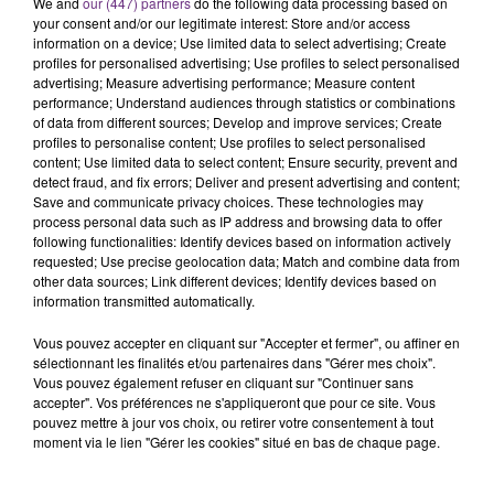
We and
our (447) partners
do the following data processing based on
s'est avéré être plus précoce que prévu,
your consent and/or our legitimate interest: Store and/or access
information on a device; Use limited data to select advertising; Create
l'inspection du Travail en profite pour rappeler
TITRES DIFFUSÉS
profiles for personalised advertising; Use profiles to select personalised
les conditions de...
advertising; Measure advertising performance; Measure content
performance; Understand audiences through statistics or combinations
of data from different sources; Develop and improve services; Create
8h35
8h35
8h32
8h32
profiles to personalise content; Use profiles to select personalised
content; Use limited data to select content; Ensure security, prevent and
detect fraud, and fix errors; Deliver and present advertising and content;
Save and communicate privacy choices. These technologies may
process personal data such as IP address and browsing data to offer
following functionalities: Identify devices based on information actively
requested; Use precise geolocation data; Match and combine data from
other data sources; Link different devices; Identify devices based on
information transmitted automatically.
Vous pouvez accepter en cliquant sur "Accepter et fermer", ou affiner en
sélectionnant les finalités et/ou partenaires dans "Gérer mes choix".
NAÏKA
MIKE + THE MECHANICS
One Track Mind
Over My Shoulder
Vous pouvez également refuser en cliquant sur "Continuer sans
accepter". Vos préférences ne s'appliqueront que pour ce site. Vous
pouvez mettre à jour vos choix, ou retirer votre consentement à tout
8h28
8h28
8h25
8h25
moment via le lien "Gérer les cookies" situé en bas de chaque page.