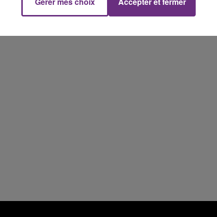
Gérer mes choix
Accepter et fermer
11h00 - 16h00
Le week-end Champagne FM