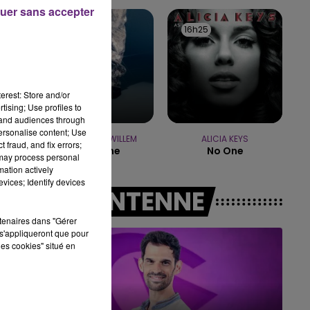
uer sans accepter
11h00 - 16h00
16h28
16h28
16h25
16h25
LE WEEK-END CHAMPAGNE FM
erest: Store and/or
tising; Use profiles to
tand audiences through
personalise content; Use
CHRISTOPHE WILLEM
ALICIA KEYS
 fraud, and fix errors;
Systaime
No One
 may process personal
mation actively
vices; Identify devices
A L'ANTENNE
rtenaires dans "Gérer
s'appliqueront que pour
les cookies" situé en