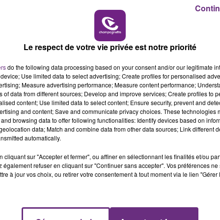
n de service public », le joueur de 29 ans a écopé d’une
Contin
ndant six mois.
7h00 - 11h00
BEST OF
Le respect de votre vie privée est notre priorité
ers
do the following data processing based on your consent and/or our legitimate int
device; Use limited data to select advertising; Create profiles for personalised adver
vertising; Measure advertising performance; Measure content performance; Unders
ns of data from different sources; Develop and improve services; Create profiles to 
alised content; Use limited data to select content; Ensure security, prevent and detect
ertising and content; Save and communicate privacy choices. These technologies
and browsing data to offer following functionalities: Identify devices based on infor
eolocation data; Match and combine data from other data sources; Link different de
nsmitted automatically.
LE MAGASIN JOUÉCLUB DE REIMS FERME
cliquant sur "Accepter et fermer", ou affiner en sélectionnant les finalités et/ou pa
SES PORTES
 également refuser en cliquant sur "Continuer sans accepter". Vos préférences ne 
C'était l'une des institutions du centre-ville
tre à jour vos choix, ou retirer votre consentement à tout moment via le lien "Gérer 
rémois. Le magasin JouéClub est contraint de
fermer ses portes.