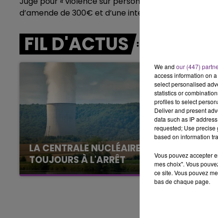
Jugé pour « violence sur personne chargée de missio
d’amende de 300€ et d’une interdiction de stade pe
16h00 - 20h00
LE WEEK-END CHAMPAGNE FM
FIL D'ACTUS
We and
our (447) partn
access information on a 
select personalised ad
statistics or combinatio
profiles to select person
Deliver and present adv
data such as IP address 
requested; Use precise g
based on information tra
LA CENTRALE NUCLÉAIRE DE CHOOZ
Vous pouvez accepter en 
TOUJOURS À L'ARRÊT
mes choix". Vous pouvez
Cela fait déjà une semaine que la centrale
ce site. Vous pouvez met
bas de chaque page.
nucléaire ardennaise est à l'arrêt. Une situation
justifiée par la sécheresse intense qui est
toujours présente.