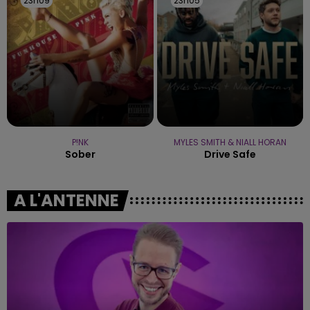
23h09
23h09
23h05
23h05
P!NK
MYLES SMITH & NIALL HORAN
Sober
Drive Safe
A L'ANTENNE