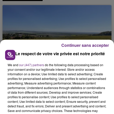
Continuer sans accepter
SI TOUT LE MONDE FAIT ÇA, MOI L'ANNÉE
Le respect de votre vie privée est notre priorité
PROCHAINE JE VENDANGE EN...
La vendange en Champagne a débuté ce jeudi 6
We and
our (447) partners
do the following data processing based on
your consent and/or our legitimate interest: Store and/or access
août dans la commune de Montgueux (Aube). Du
information on a device; Use limited data to select advertising; Create
jamais vu !
profiles for personalised advertising; Use profiles to select personalised
advertising; Measure advertising performance; Measure content
performance; Understand audiences through statistics or combinations
of data from different sources; Develop and improve services; Create
profiles to personalise content; Use profiles to select personalised
content; Use limited data to select content; Ensure security, prevent and
detect fraud, and fix errors; Deliver and present advertising and content;
Save and communicate privacy choices. These technologies may