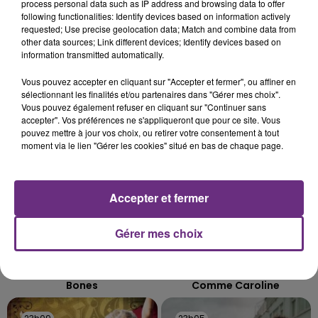
L'INSPECTION DU TRAVAIL RAPPELLE À
process personal data such as IP address and browsing data to offer
following functionalities: Identify devices based on information actively
L'ORDRE SUR LES CONDITIONS DE...
requested; Use precise geolocation data; Match and combine data from
Alors que les dates de début des vendange 2026
other data sources; Link different devices; Identify devices based on
s'est avéré être plus précoce que prévu,
information transmitted automatically.
l'inspection du Travail en profite pour rappeler
TITRES DIFFUSÉS
Vous pouvez accepter en cliquant sur "Accepter et fermer", ou affiner en
les conditions de...
sélectionnant les finalités et/ou partenaires dans "Gérer mes choix".
Vous pouvez également refuser en cliquant sur "Continuer sans
accepter". Vos préférences ne s'appliqueront que pour ce site. Vous
23h16
23h16
23h12
23h12
pouvez mettre à jour vos choix, ou retirer votre consentement à tout
moment via le lien "Gérer les cookies" situé en bas de chaque page.
Accepter et fermer
Gérer mes choix
IMAGINE DRAGONS
ZAHO & MC SOLAAR
Bones
Comme Caroline