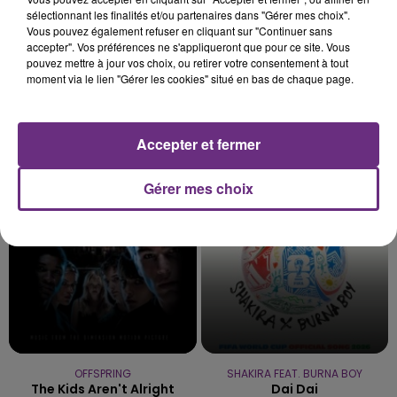
sélectionnant les finalités et/ou partenaires dans "Gérer mes choix".
Vous pouvez également refuser en cliquant sur "Continuer sans
accepter". Vos préférences ne s'appliqueront que pour ce site. Vous
pouvez mettre à jour vos choix, ou retirer votre consentement à tout
moment via le lien "Gérer les cookies" situé en bas de chaque page.
AMBRE
MYLES SMITH & NIALL HORAN
Accepter et fermer
J'me Demande
Drive Safe
Gérer mes choix
3h38
3h38
3h34
3h34
OFFSPRING
SHAKIRA FEAT. BURNA BOY
The Kids Aren't Alright
Dai Dai