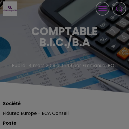
COMPTABLE
B.I.C./B.A
Publié : 4 mars 2019 à 11h49 par Emmanuel POLI
Société
Fidutec Europe - ECA Conseil
Poste