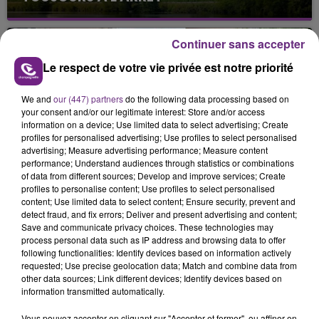
Cela fait déjà une semaine que la centrale
nucléaire ardennaise est à l'arrêt. Une situation
Continuer sans accepter
justifiée par la sécheresse intense qui est toujours
présente.
Le respect de votre vie privée est notre priorité
We and
our (447) partners
do the following data processing based on
your consent and/or our legitimate interest: Store and/or access
information on a device; Use limited data to select advertising; Create
profiles for personalised advertising; Use profiles to select personalised
advertising; Measure advertising performance; Measure content
LE MAGASIN JOUÉCLUB DE REIMS FERME
performance; Understand audiences through statistics or combinations
SES PORTES
of data from different sources; Develop and improve services; Create
profiles to personalise content; Use profiles to select personalised
C'était l'une des institutions du centre-ville
content; Use limited data to select content; Ensure security, prevent and
rémois. Le magasin JouéClub est contraint de
detect fraud, and fix errors; Deliver and present advertising and content;
fermer ses portes.
Save and communicate privacy choices. These technologies may
TITRES DIFFUSÉS
process personal data such as IP address and browsing data to offer
following functionalities: Identify devices based on information actively
requested; Use precise geolocation data; Match and combine data from
other data sources; Link different devices; Identify devices based on
3h45
3h45
3h41
3h41
information transmitted automatically.
Vous pouvez accepter en cliquant sur "Accepter et fermer", ou affiner en