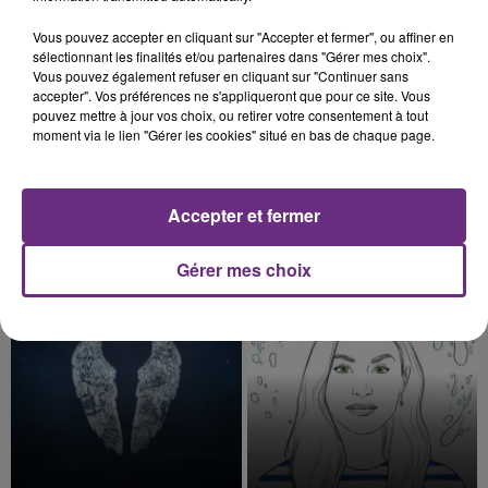
5h47
5h47
5h44
5h44
Vous pouvez accepter en cliquant sur "Accepter et fermer", ou affiner en
sélectionnant les finalités et/ou partenaires dans "Gérer mes choix".
Vous pouvez également refuser en cliquant sur "Continuer sans
accepter". Vos préférences ne s'appliqueront que pour ce site. Vous
pouvez mettre à jour vos choix, ou retirer votre consentement à tout
moment via le lien "Gérer les cookies" situé en bas de chaque page.
Accepter et fermer
BENSON BOONE
PIERRE DE MAERE
Beautiful Things
Je Pense A Vous
Gérer mes choix
5h40
5h40
5h38
5h38