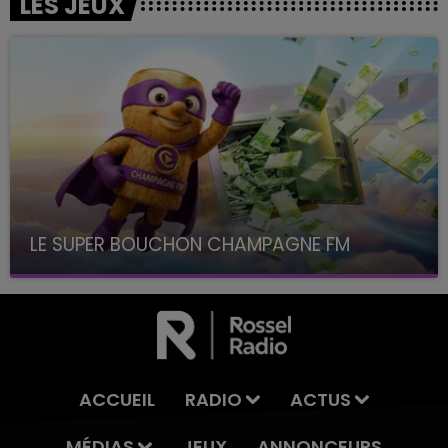
LES JEUX
LE SUPER BOUCHON CHAMPAGNE FM
avec La Famille Champagne FM, à 8H10
ACCUEIL
RADIO
ACTUS
MÉDIAS
JEUX
ANNONCEURS