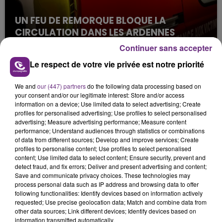
UN FEU DE REMORQUE BLOQUE LA
CIRCULATION DANS LES ARDENNES
Un feu de remorque s'est déclaré ce mercredi en
Continuer sans accepter
fin de matinée sur l'A34.
Le respect de votre vie privée est notre priorité
We and
our (447) partners
do the following data processing based on
your consent and/or our legitimate interest: Store and/or access
information on a device; Use limited data to select advertising; Create
profiles for personalised advertising; Use profiles to select personalised
advertising; Measure advertising performance; Measure content
performance; Understand audiences through statistics or combinations
of data from different sources; Develop and improve services; Create
VENEZ FÊTER CE WEEK-END
profiles to personalise content; Use profiles to select personalised
L'ANNIVERSAIRE DE WOINIC
content; Use limited data to select content; Ensure security, prevent and
detect fraud, and fix errors; Deliver and present advertising and content;
Ce samedi 8 août sera un grand jour :
Save and communicate privacy choices. These technologies may
l'anniversaire du plus gros sanglier du monde.
process personal data such as IP address and browsing data to offer
Une fête est donc organisée et vous êtes tous
following functionalities: Identify devices based on information actively
TITRES DIFFUSÉS
requested; Use precise geolocation data; Match and combine data from
conviés !
other data sources; Link different devices; Identify devices based on
information transmitted automatically.