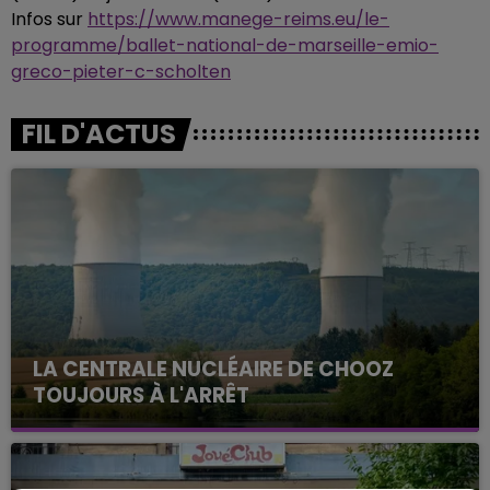
Infos sur
https://www.manege-reims.eu/le-
programme/ballet-national-de-marseille-emio-
greco-pieter-c-scholten
FIL D'ACTUS
LA CENTRALE NUCLÉAIRE DE CHOOZ
TOUJOURS À L'ARRÊT
Cela fait déjà une semaine que la centrale
nucléaire ardennaise est à l'arrêt. Une situation
justifiée par la sécheresse intense qui est toujours