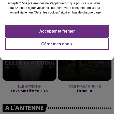
accepter". Vos préférences ne s'appliqueront que pour ce site. Vous
pouvez mettre à jour vos choix, ou retirer votre consentement à tout
moment via le lien "Gérer les cookies" situé en bas de chaque page.
TEMPER CITY
JUNGELI & EMMA
Self Aware
Juste Un Peu
Accepter et fermer
18h27
18h27
18h24
18h24
Gérer mes choix
ELLIE GOULDING
TAME IMPALA & JENNIE
Love Me Like You Do
Dracula
A L'ANTENNE