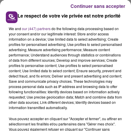
présente.
Continuer sans accepter
Le respect de votre vie privée est notre priorité
We and
our (447) partners
do the following data processing based on
your consent and/or our legitimate interest: Store and/or access
information on a device; Use limited data to select advertising; Create
LE MAGASIN JOUÉCLUB DE REIMS FERME
profiles for personalised advertising; Use profiles to select personalised
SES PORTES
advertising; Measure advertising performance; Measure content
C'était l'une des institutions du centre-ville
performance; Understand audiences through statistics or combinations
of data from different sources; Develop and improve services; Create
rémois. Le magasin JouéClub est contraint de
profiles to personalise content; Use profiles to select personalised
fermer ses portes.
content; Use limited data to select content; Ensure security, prevent and
TITRES DIFFUSÉS
detect fraud, and fix errors; Deliver and present advertising and content;
Save and communicate privacy choices. These technologies may
process personal data such as IP address and browsing data to offer
following functionalities: Identify devices based on information actively
18h36
18h36
18h30
18h30
requested; Use precise geolocation data; Match and combine data from
other data sources; Link different devices; Identify devices based on
information transmitted automatically.
Vous pouvez accepter en cliquant sur "Accepter et fermer", ou affiner en
sélectionnant les finalités et/ou partenaires dans "Gérer mes choix".
Vous pouvez également refuser en cliquant sur "Continuer sans