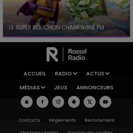
LE SUPER BOUCHON CHAMPAGNE FM
avec La Famille Champagne FM, à 8H10
ACCUEIL
RADIO
ACTUS
MÉDIAS
JEUX
ANNONCEURS
Contacts
Règlements
Recrutement
Mentions Légales
Gestion des cookies