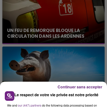
UN FEU DE REMORQUE BLOQUE LA
CIRCULATION DANS LES ARDENNES
Un feu de remorque s'est déclaré ce mercredi en
fin de matinée sur l'A34.
Continuer sans accepter
VENEZ FÊTER CE WEEK-END
Le respect de votre vie privée est notre priorité
L'ANNIVERSAIRE DE WOINIC
Ce samedi 8 août sera un grand jour :
We and
our (447) partners
do the following data processing based on