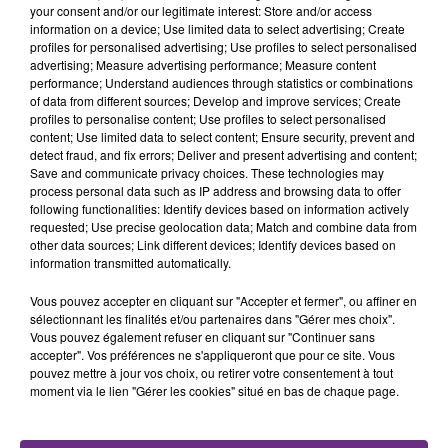
l'anniversaire du plus gros sanglier du monde.
your consent and/or our legitimate interest: Store and/or access
Une fête est donc organisée et vous êtes tous
information on a device; Use limited data to select advertising; Create
TITRES DIFFUSÉS
profiles for personalised advertising; Use profiles to select personalised
conviés !
advertising; Measure advertising performance; Measure content
performance; Understand audiences through statistics or combinations
of data from different sources; Develop and improve services; Create
6h19
6h19
6h16
6h16
profiles to personalise content; Use profiles to select personalised
content; Use limited data to select content; Ensure security, prevent and
detect fraud, and fix errors; Deliver and present advertising and content;
Save and communicate privacy choices. These technologies may
process personal data such as IP address and browsing data to offer
following functionalities: Identify devices based on information actively
requested; Use precise geolocation data; Match and combine data from
other data sources; Link different devices; Identify devices based on
information transmitted automatically.
Vous pouvez accepter en cliquant sur "Accepter et fermer", ou affiner en
SANTA
MYLES SMITH & NIALL HORAN
sélectionnant les finalités et/ou partenaires dans "Gérer mes choix".
Recommence-Moi
Drive Safe
Vous pouvez également refuser en cliquant sur "Continuer sans
accepter". Vos préférences ne s'appliqueront que pour ce site. Vous
pouvez mettre à jour vos choix, ou retirer votre consentement à tout
6h11
6h11
6h08
6h08
moment via le lien "Gérer les cookies" situé en bas de chaque page.