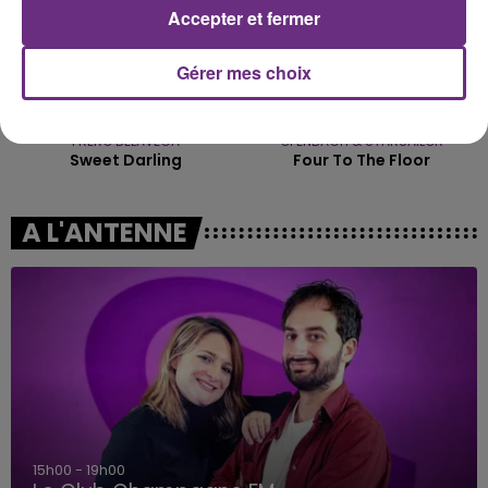
Accepter et fermer
Gérer mes choix
FRERO DELAVEGA
OFENBACH & STARSAILOR
Sweet Darling
Four To The Floor
A L'ANTENNE
15h00 - 19h00