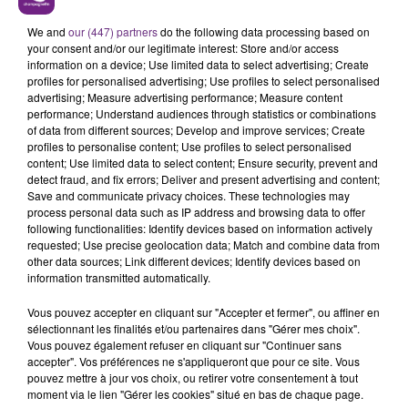
LE MAGASIN JOUÉCLUB DE REIMS FERME
SES PORTES
We and
our (447) partners
do the following data processing based on
your consent and/or our legitimate interest: Store and/or access
C'était l'une des institutions du centre-ville
information on a device; Use limited data to select advertising; Create
rémois. Le magasin JouéClub est contraint de
profiles for personalised advertising; Use profiles to select personalised
advertising; Measure advertising performance; Measure content
fermer ses portes.
TITRES DIFFUSÉS
performance; Understand audiences through statistics or combinations
of data from different sources; Develop and improve services; Create
profiles to personalise content; Use profiles to select personalised
content; Use limited data to select content; Ensure security, prevent and
17h53
17h53
17h47
17h47
detect fraud, and fix errors; Deliver and present advertising and content;
Save and communicate privacy choices. These technologies may
process personal data such as IP address and browsing data to offer
following functionalities: Identify devices based on information actively
requested; Use precise geolocation data; Match and combine data from
other data sources; Link different devices; Identify devices based on
information transmitted automatically.
Vous pouvez accepter en cliquant sur "Accepter et fermer", ou affiner en
sélectionnant les finalités et/ou partenaires dans "Gérer mes choix".
Vous pouvez également refuser en cliquant sur "Continuer sans
OLIVIA DEAN
ADELE CASTILLON
accepter". Vos préférences ne s'appliqueront que pour ce site. Vous
So Easy (to Fall In Love)
Ete Avec Toi
pouvez mettre à jour vos choix, ou retirer votre consentement à tout
moment via le lien "Gérer les cookies" situé en bas de chaque page.