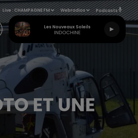
Live :
CHAMPAGNE FM
Webradios
Podcasts
Les Nouveaux Soleils
INDOCHINE
TO ET UNE