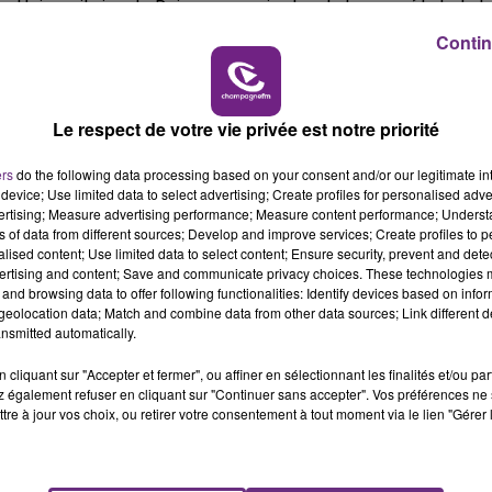
er Universitaire de Reims, consciente et dans un état stab
16h00 - 20h00
Contin
e.
LE WEEK-END CHAMPAGNE FM
Le respect de votre vie privée est notre priorité
ers
do the following data processing based on your consent and/or our legitimate int
device; Use limited data to select advertising; Create profiles for personalised adver
vertising; Measure advertising performance; Measure content performance; Unders
ns of data from different sources; Develop and improve services; Create profiles to 
alised content; Use limited data to select content; Ensure security, prevent and detect
ertising and content; Save and communicate privacy choices. These technologies
and browsing data to offer following functionalities: Identify devices based on infor
eolocation data; Match and combine data from other data sources; Link different de
nsmitted automatically.
LE MAGASIN JOUÉCLUB DE REIMS FERME
SES PORTES
cliquant sur "Accepter et fermer", ou affiner en sélectionnant les finalités et/ou pa
 également refuser en cliquant sur "Continuer sans accepter". Vos préférences ne 
C'était l'une des institutions du centre-ville
tre à jour vos choix, ou retirer votre consentement à tout moment via le lien "Gérer 
rémois. Le magasin JouéClub est contraint de
fermer ses portes.