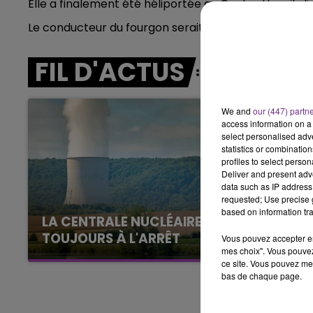
Elle a finalement été héliportée au Centre Hospitali
7h00 - 12h00
Le conducteur du fourgon serait, quant à lui, indemn
LE WEEK-END CHAMPAGNE FM
FIL D'ACTUS
We and
our (447) partn
access information on a 
select personalised ad
statistics or combinatio
profiles to select person
Deliver and present adv
data such as IP address 
requested; Use precise g
based on information tra
LA CENTRALE NUCLÉAIRE DE CHOOZ
TOUJOURS À L'ARRÊT
Vous pouvez accepter en 
mes choix". Vous pouvez
Cela fait déjà une semaine que la centrale
ce site. Vous pouvez met
nucléaire ardennaise est à l'arrêt. Une situation
bas de chaque page.
justifiée par la sécheresse intense qui est
toujours présente.