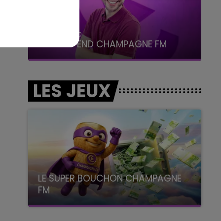
16h00 - 20h00
LE WEEK-END CHAMPAGNE FM
LES JEUX
LE SUPER BOUCHON CHAMPAGNE
FM
avec La Famille Champagne FM, à 8H10