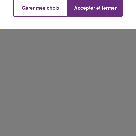
Gérer mes choix
Accepter et fermer
7h00 - 12h00
M
LE WEEK-END CHAMPAGNE FM