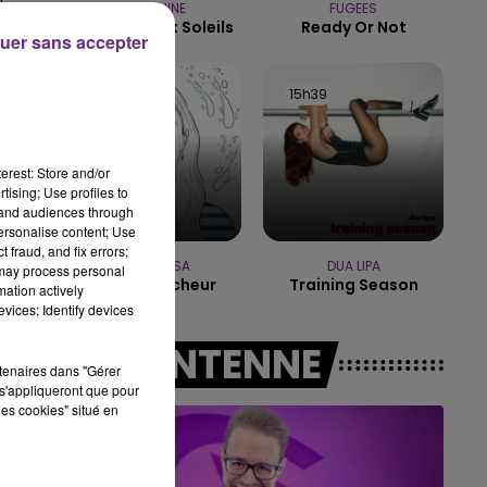
le.
INDOCHINE
FUGEES
Les Nouveaux Soleils
Ready Or Not
7h00 - 12h00
uer sans accepter
LE WEEK-END CHAMPAGNE FM
15h42
15h42
15h39
15h39
erest: Store and/or
tising; Use profiles to
tand audiences through
personalise content; Use
 fraud, and fix errors;
MANON LISA
DUA LIPA
 may process personal
Le Petit Pecheur
Training Season
mation actively
vices; Identify devices
A L'ANTENNE
rtenaires dans "Gérer
s'appliqueront que pour
les cookies" situé en