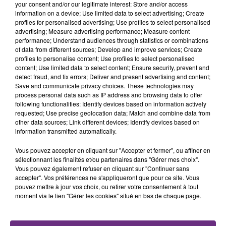
your consent and/or our legitimate interest: Store and/or access
fermer ses portes.
information on a device; Use limited data to select advertising; Create
TITRES DIFFUSÉS
profiles for personalised advertising; Use profiles to select personalised
advertising; Measure advertising performance; Measure content
performance; Understand audiences through statistics or combinations
of data from different sources; Develop and improve services; Create
14h02
14h02
14h00
14h00
profiles to personalise content; Use profiles to select personalised
content; Use limited data to select content; Ensure security, prevent and
detect fraud, and fix errors; Deliver and present advertising and content;
Save and communicate privacy choices. These technologies may
process personal data such as IP address and browsing data to offer
following functionalities: Identify devices based on information actively
requested; Use precise geolocation data; Match and combine data from
other data sources; Link different devices; Identify devices based on
information transmitted automatically.
Vous pouvez accepter en cliquant sur "Accepter et fermer", ou affiner en
SHAKIRA FEAT. BURNA BOY
PIERRE DE MAERE
sélectionnant les finalités et/ou partenaires dans "Gérer mes choix".
Dai Dai
Je Pense A Vous
Vous pouvez également refuser en cliquant sur "Continuer sans
accepter". Vos préférences ne s'appliqueront que pour ce site. Vous
13h57
13h57
13h49
13h49
pouvez mettre à jour vos choix, ou retirer votre consentement à tout
moment via le lien "Gérer les cookies" situé en bas de chaque page.