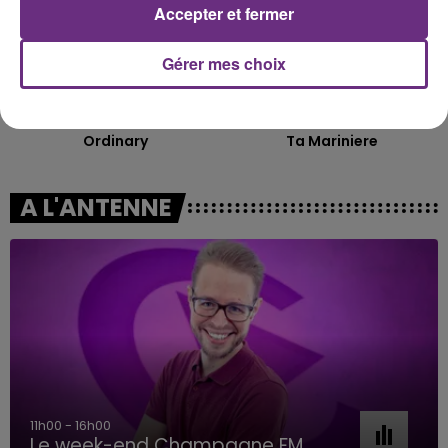
Accepter et fermer
Gérer mes choix
ALEX WARREN
HOSHI
Ordinary
Ta Mariniere
A L'ANTENNE
11h00 - 16h00
Le week-end Champagne FM