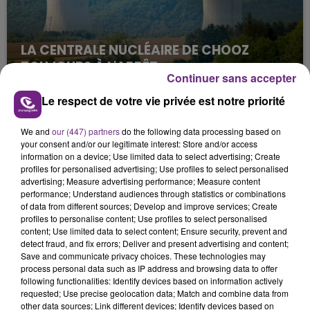
LA CENTRALE NUCLÉAIRE DE CHOOZ
TOUJOURS À L'ARRÊT
Continuer sans accepter
Cela fait déjà une semaine que la centrale
Le respect de votre vie privée est notre priorité
nucléaire ardennaise est à l'arrêt. Une situation
justifiée par la sécheresse intense qui est toujours
We and
our (447) partners
do the following data processing based on
présente.
your consent and/or our legitimate interest: Store and/or access
information on a device; Use limited data to select advertising; Create
profiles for personalised advertising; Use profiles to select personalised
advertising; Measure advertising performance; Measure content
performance; Understand audiences through statistics or combinations
of data from different sources; Develop and improve services; Create
profiles to personalise content; Use profiles to select personalised
LE MAGASIN JOUÉCLUB DE REIMS FERME
content; Use limited data to select content; Ensure security, prevent and
SES PORTES
detect fraud, and fix errors; Deliver and present advertising and content;
C'était l'une des institutions du centre-ville
Save and communicate privacy choices. These technologies may
process personal data such as IP address and browsing data to offer
rémois. Le magasin JouéClub est contraint de
following functionalities: Identify devices based on information actively
fermer ses portes.
requested; Use precise geolocation data; Match and combine data from
TITRES DIFFUSÉS
other data sources; Link different devices; Identify devices based on