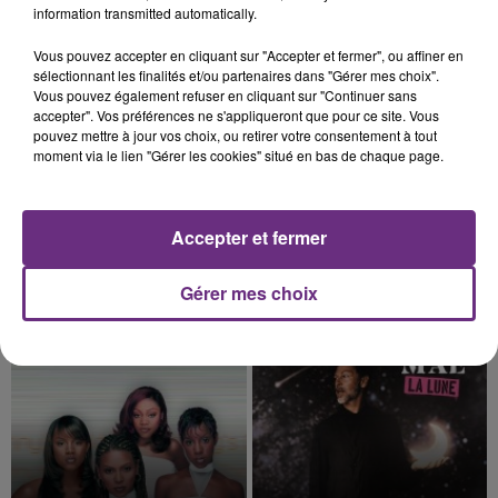
information transmitted automatically.
Vous pouvez accepter en cliquant sur "Accepter et fermer", ou affiner en
21h50
21h50
21h47
21h47
sélectionnant les finalités et/ou partenaires dans "Gérer mes choix".
Vous pouvez également refuser en cliquant sur "Continuer sans
accepter". Vos préférences ne s'appliqueront que pour ce site. Vous
pouvez mettre à jour vos choix, ou retirer votre consentement à tout
moment via le lien "Gérer les cookies" situé en bas de chaque page.
Accepter et fermer
PORTUGAL THE MAN
JUNGELI & EMMA
Gérer mes choix
Feel It Still
Juste Un Peu
21h43
21h43
21h40
21h40