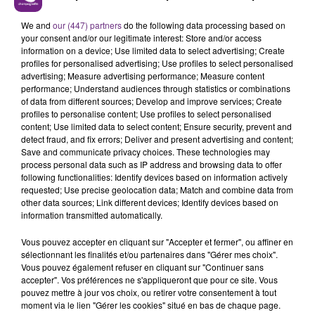
VENEZ FÊTER CE WEEK-END
L'ANNIVERSAIRE DE WOINIC
We and
our (447) partners
do the following data processing based on
your consent and/or our legitimate interest: Store and/or access
Ce samedi 8 août sera un grand jour :
information on a device; Use limited data to select advertising; Create
l'anniversaire du plus gros sanglier du monde.
profiles for personalised advertising; Use profiles to select personalised
advertising; Measure advertising performance; Measure content
Une fête est donc organisée et vous êtes tous
TITRES DIFFUSÉS
performance; Understand audiences through statistics or combinations
conviés !
of data from different sources; Develop and improve services; Create
profiles to personalise content; Use profiles to select personalised
content; Use limited data to select content; Ensure security, prevent and
8h10
8h10
8h05
8h05
detect fraud, and fix errors; Deliver and present advertising and content;
Save and communicate privacy choices. These technologies may
process personal data such as IP address and browsing data to offer
following functionalities: Identify devices based on information actively
requested; Use precise geolocation data; Match and combine data from
other data sources; Link different devices; Identify devices based on
information transmitted automatically.
Vous pouvez accepter en cliquant sur "Accepter et fermer", ou affiner en
sélectionnant les finalités et/ou partenaires dans "Gérer mes choix".
Vous pouvez également refuser en cliquant sur "Continuer sans
MAROON 5
JEREMY FREROT
accepter". Vos préférences ne s'appliqueront que pour ce site. Vous
What Lovers Do
Frerot
pouvez mettre à jour vos choix, ou retirer votre consentement à tout
moment via le lien "Gérer les cookies" situé en bas de chaque page.