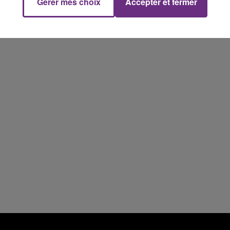
Gérer mes choix
Accepter et fermer
7h00 - 12h00
M
LE WEEK-END CHAMPAGNE FM