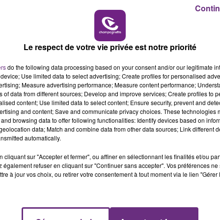
16h00 - 20h00
Contin
LE WEEK-END CHAMPAGNE FM
Le respect de votre vie privée est notre priorité
ers
do the following data processing based on your consent and/or our legitimate int
device; Use limited data to select advertising; Create profiles for personalised adver
vertising; Measure advertising performance; Measure content performance; Unders
ns of data from different sources; Develop and improve services; Create profiles to 
alised content; Use limited data to select content; Ensure security, prevent and detect
ertising and content; Save and communicate privacy choices. These technologies
LE MAGASIN JOUÉCLUB DE REIMS FERME
and browsing data to offer following functionalities: Identify devices based on infor
SES PORTES
eolocation data; Match and combine data from other data sources; Link different de
nsmitted automatically.
C'était l'une des institutions du centre-ville
rémois. Le magasin JouéClub est contraint de
cliquant sur "Accepter et fermer", ou affiner en sélectionnant les finalités et/ou pa
fermer ses portes.
 également refuser en cliquant sur "Continuer sans accepter". Vos préférences ne 
tre à jour vos choix, ou retirer votre consentement à tout moment via le lien "Gérer 