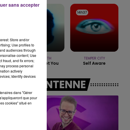
7h00 - 12h00
uer sans accepter
LE WEEK-END CHAMPAGNE FM
14h40
14h40
14h37
14h37
erest: Store and/or
tising; Use profiles to
tand audiences through
personalise content; Use
MYLES SMITH
TEMPER CITY
 fraud, and fix errors;
Nice To Meet You
Self Aware
 may process personal
mation actively
vices; Identify devices
A L'ANTENNE
rtenaires dans "Gérer
s'appliqueront que pour
les cookies" situé en