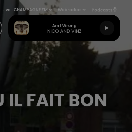
Live :
CHAMPAGNE FM
Webradios
Podcasts
Am I Wrong
NICO AND VINZ
 IL FAIT BON