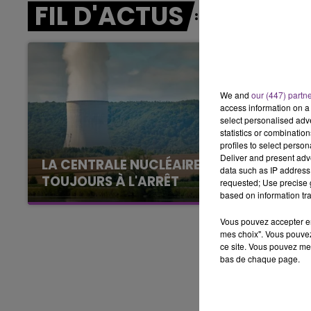
FIL D'ACTUS
7h00 - 12h00
LE WEEK-END CHAMPAGNE FM
We and
our (447) partn
access information on a 
select personalised ad
statistics or combinatio
profiles to select person
Deliver and present adv
LA CENTRALE NUCLÉAIRE DE CHOOZ
data such as IP address 
TOUJOURS À L'ARRÊT
requested; Use precise g
based on information tra
Cela fait déjà une semaine que la centrale
nucléaire ardennaise est à l'arrêt. Une situation
Vous pouvez accepter en 
justifiée par la sécheresse intense qui est
mes choix". Vous pouvez
ce site. Vous pouvez met
toujours présente.
bas de chaque page.