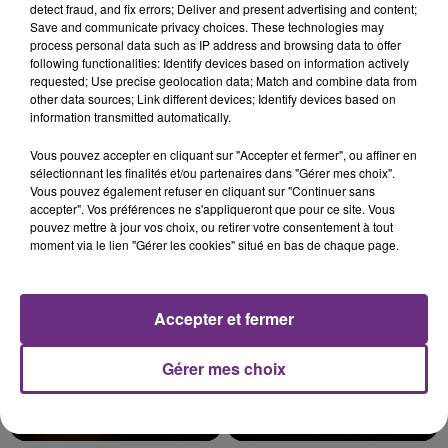
detect fraud, and fix errors; Deliver and present advertising and content;
Save and communicate privacy choices. These technologies may
process personal data such as IP address and browsing data to offer
following functionalities: Identify devices based on information actively
L'INSPECTION DU TRAVAIL RAPPELLE À
requested; Use precise geolocation data; Match and combine data from
other data sources; Link different devices; Identify devices based on
L'ORDRE SUR LES CONDITIONS DE...
information transmitted automatically.
Alors que les dates de début des vendange 2026
Vous pouvez accepter en cliquant sur "Accepter et fermer", ou affiner en
s'est avéré être plus précoce que prévu,
sélectionnant les finalités et/ou partenaires dans "Gérer mes choix".
l'inspection du Travail en profite pour rappeler
TITRES DIFFUSÉS
Vous pouvez également refuser en cliquant sur "Continuer sans
les conditions de...
accepter". Vos préférences ne s'appliqueront que pour ce site. Vous
pouvez mettre à jour vos choix, ou retirer votre consentement à tout
moment via le lien "Gérer les cookies" situé en bas de chaque page.
1h26
1h26
1h23
1h23
Accepter et fermer
Gérer mes choix