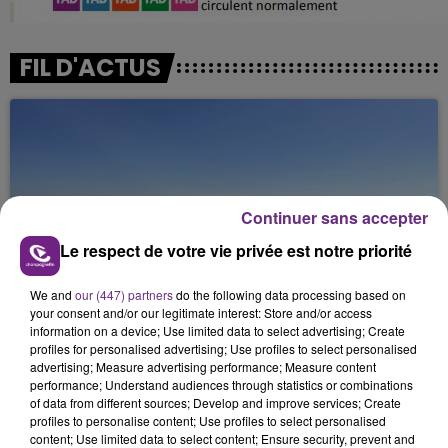
FIL D'ACTUS
Continuer sans accepter
Le respect de votre vie privée est notre priorité
SI TOUT LE MONDE FAIT ÇA, MOI L'ANNÉE
We and
our (447) partners
do the following data processing based on
PROCHAINE JE VENDANGE EN...
your consent and/or our legitimate interest: Store and/or access
La vendange en Champagne a débuté ce jeudi 6
information on a device; Use limited data to select advertising; Create
profiles for personalised advertising; Use profiles to select personalised
août dans la commune de Montgueux (Aube). Du
advertising; Measure advertising performance; Measure content
jamais vu !
performance; Understand audiences through statistics or combinations
of data from different sources; Develop and improve services; Create
profiles to personalise content; Use profiles to select personalised
content; Use limited data to select content; Ensure security, prevent and