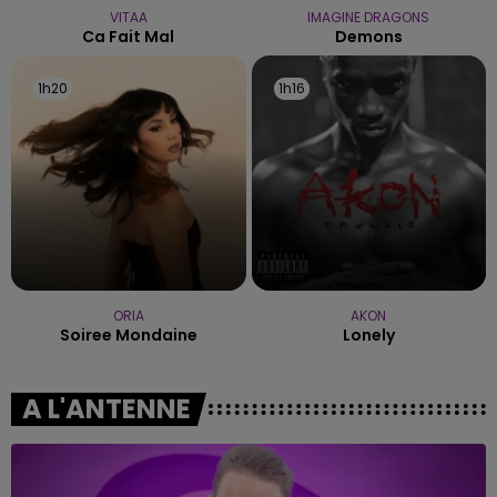
VITAA
IMAGINE DRAGONS
Ca Fait Mal
Demons
1h20
1h20
1h16
1h16
ORIA
AKON
Soiree Mondaine
Lonely
A L'ANTENNE