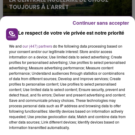
TOUJOURS À L'ARRÊT
Cela fait déjà une semaine que la centrale
nucléaire ardennaise est à l'arrêt. Une situation
Continuer sans accepter
justifiée par la sécheresse intense qui est toujours
Le respect de votre vie privée est notre priorité
présente.
We and
our (447) partners
do the following data processing based on
your consent and/or our legitimate interest: Store and/or access
information on a device; Use limited data to select advertising; Create
profiles for personalised advertising; Use profiles to select personalised
advertising; Measure advertising performance; Measure content
performance; Understand audiences through statistics or combinations
LE MAGASIN JOUÉCLUB DE REIMS FERME
of data from different sources; Develop and improve services; Create
SES PORTES
profiles to personalise content; Use profiles to select personalised
C'était l'une des institutions du centre-ville
content; Use limited data to select content; Ensure security, prevent and
detect fraud, and fix errors; Deliver and present advertising and content;
rémois. Le magasin JouéClub est contraint de
Save and communicate privacy choices. These technologies may
fermer ses portes.
process personal data such as IP address and browsing data to offer
TITRES DIFFUSÉS
following functionalities: Identify devices based on information actively
requested; Use precise geolocation data; Match and combine data from
other data sources; Link different devices; Identify devices based on
information transmitted automatically.
16h50
16h50
16h46
16h46