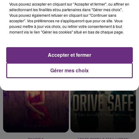
Vous pouvez accepter en cliquant sur "Accepter et fermer", ou affiner en
sélectionnant les finalités et/ou partenaires dans "Gérer mes choix".
Vous pouvez également refuser en cliquant sur "Continuer sans
accepter". Vos préférences ne s'appliqueront que pour ce site. Vous
pouvez mettre à jour vos choix, ou retirer votre consentement à tout
moment via le lien "Gérer les cookies" situé en bas de chaque page.
Accepter et fermer
ADELE
BENSON BOONE
Set Fire To The Rain
The Time Of My Life
Gérer mes choix
16h42
16h42
16h39
16h39