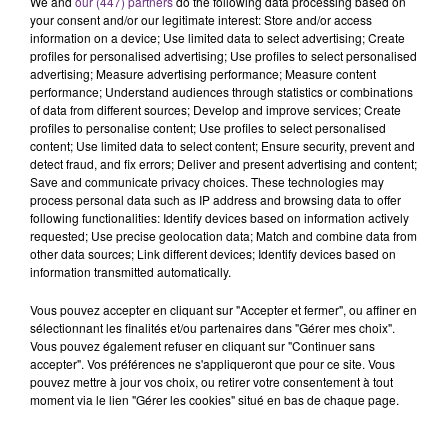
We and
our (447) partners
do the following data processing based on
l'anniversaire du plus gros sanglier du monde.
your consent and/or our legitimate interest: Store and/or access
information on a device; Use limited data to select advertising; Create
Une fête est donc organisée et vous êtes tous
TITRES DIFFUSÉS
profiles for personalised advertising; Use profiles to select personalised
conviés !
advertising; Measure advertising performance; Measure content
performance; Understand audiences through statistics or combinations
of data from different sources; Develop and improve services; Create
8h13
8h13
8h10
8h10
profiles to personalise content; Use profiles to select personalised
content; Use limited data to select content; Ensure security, prevent and
detect fraud, and fix errors; Deliver and present advertising and content;
Save and communicate privacy choices. These technologies may
process personal data such as IP address and browsing data to offer
following functionalities: Identify devices based on information actively
requested; Use precise geolocation data; Match and combine data from
other data sources; Link different devices; Identify devices based on
information transmitted automatically.
Vous pouvez accepter en cliquant sur "Accepter et fermer", ou affiner en
TAYLOR SWIFT
MAROON 5
sélectionnant les finalités et/ou partenaires dans "Gérer mes choix".
I Knew It, I Knew You
What Lovers Do
Vous pouvez également refuser en cliquant sur "Continuer sans
accepter". Vos préférences ne s'appliqueront que pour ce site. Vous
pouvez mettre à jour vos choix, ou retirer votre consentement à tout
8h05
8h05
7h58
7h58
moment via le lien "Gérer les cookies" situé en bas de chaque page.