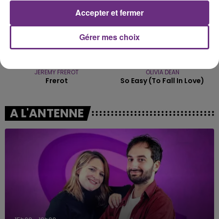
Accepter et fermer
Gérer mes choix
JEREMY FREROT
OLIVIA DEAN
Frerot
So Easy (to Fall In Love)
A L'ANTENNE