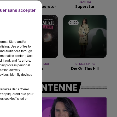
MUSE
JAMELIA
Nightshift Superstar
Superstar
7h00 - 11h00
uer sans accepter
BEST OF
9h23
9h23
9h20
9h20
erest: Store and/or
tising; Use profiles to
tand audiences through
personalise content; Use
 fraud, and fix errors;
CHRISTOPHE MAE
SIENNA SPIRO
 may process personal
La Lune
Die On This Hill
mation actively
vices; Identify devices
A L'ANTENNE
rtenaires dans "Gérer
s'appliqueront que pour
les cookies" situé en