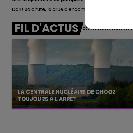
Dans sa chute, la grue a endommagé plusieurs garag
16h00 - 20h00
FIL D'ACTUS
agne FM
Le Week-end Champagne 
LA CENTRALE NUCLÉAIRE DE CHOOZ
TOUJOURS À L'ARRÊT
Cela fait déjà une semaine que la centrale
nucléaire ardennaise est à l'arrêt. Une situation
justifiée par la sécheresse intense qui est
toujours présente.