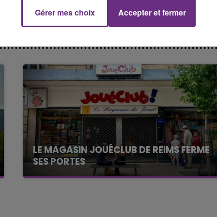
Gérer mes choix
Accepter et fermer
es et des véhicules.
7h00 - 11h00
FM
BEST OF
LE MAGASIN JOUÉCLUB DE REIMS FERME
SES PORTES
C'était l'une des institutions du centre-ville
rémois. Le magasin JouéClub est contraint de
fermer ses portes.