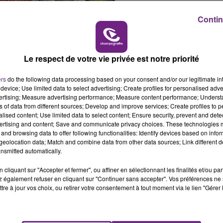
16h00 - 20h00
Contin
LE WEEK-END CHAMPAGNE FM
Le respect de votre vie privée est notre priorité
ers
do the following data processing based on your consent and/or our legitimate int
device; Use limited data to select advertising; Create profiles for personalised adver
vertising; Measure advertising performance; Measure content performance; Unders
ns of data from different sources; Develop and improve services; Create profiles to 
alised content; Use limited data to select content; Ensure security, prevent and detect
ertising and content; Save and communicate privacy choices. These technologies
and browsing data to offer following functionalities: Identify devices based on infor
eolocation data; Match and combine data from other data sources; Link different de
nsmitted automatically.
te d'une grue vers 11h ce vendredi matin à Sézanne
cliquant sur "Accepter et fermer", ou affiner en sélectionnant les finalités et/ou pa
 également refuser en cliquant sur "Continuer sans accepter". Vos préférences ne 
uru et pris en charge en urgence absolue.
tre à jour vos choix, ou retirer votre consentement à tout moment via le lien "Gérer 
 place.