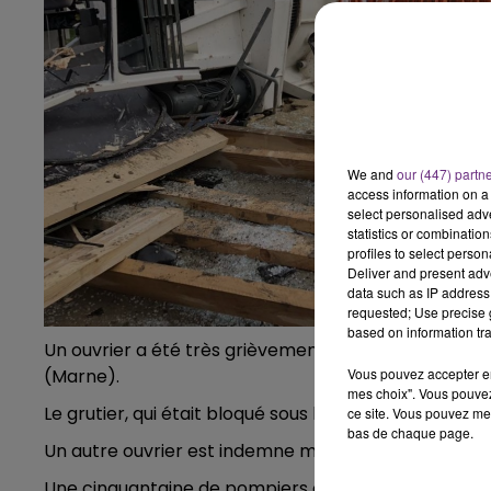
11h00 - 16h00
LE WEEK-END CHAMPAGNE FM
We and
our (447) partn
access information on a 
select personalised ad
statistics or combinatio
profiles to select person
Deliver and present adv
data such as IP address 
requested; Use precise g
based on information tra
Un ouvrier a été très grièvement blessé dans la chu
(Marne).
Vous pouvez accepter en 
mes choix". Vous pouvez
Le grutier, qui était bloqué sous l’engin, a été seco
ce site. Vous pouvez met
bas de chaque page.
Un autre ouvrier est indemne mais très choqué.
Une cinquantaine de pompiers ont été mobilisés sur