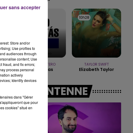
uer sans accepter
19h00 - 19h15
LA POP MACHINE - CHAMPAGNE FM
10h31
10h31
10h28
10h28
erest: Store and/or
tising; Use profiles to
tand audiences through
personalise content; Use
 fraud, and fix errors;
INIGO QUINTERO
TAYLOR SWIFT
Si No Estas
Elizabeth Taylor
 may process personal
mation actively
vices; Identify devices
A L'ANTENNE
rtenaires dans "Gérer
s'appliqueront que pour
les cookies" situé en