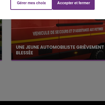
Gérer mes choix
Accepter et fermer
19h00 - 19h15
LA POP MACHINE - CHAMPAGNE FM
UNE JEUNE AUTOMOBILISTE GRIÈVEMENT
BLESSÉE
Une automobiliste s'est retrouvée piégée dans
son véhicule après une collision avec un poids
lourd. Très grièvement blessée, la jeune femme
de 20 ans a été...