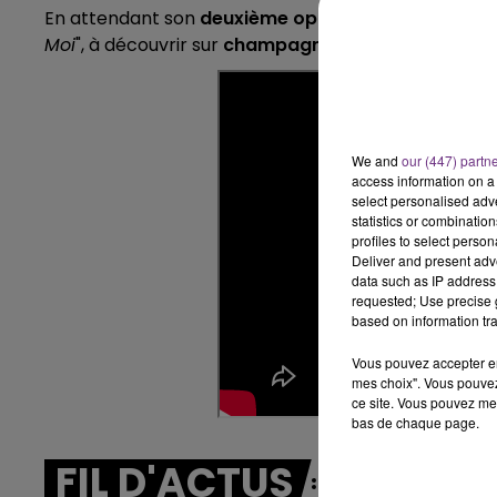
En attendant son
deuxième opus
prévu pour la
ren
14h00 - 15h00
Moi
", à découvrir sur
champagnefm.com
:
LA RADIO POP
We and
our (447) partn
access information on a 
select personalised ad
statistics or combinatio
profiles to select person
Deliver and present adv
data such as IP address 
requested; Use precise g
based on information tra
Vous pouvez accepter en 
mes choix". Vous pouvez
ce site. Vous pouvez met
bas de chaque page.
FIL D'ACTUS