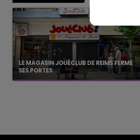
15h00 - 19h00
Le Club Champagne FM
LE MAGASIN JOUÉCLUB DE REIMS FERME
SES PORTES
C'était l'une des institutions du centre-ville
rémois. Le magasin JouéClub est contraint de
fermer ses portes.