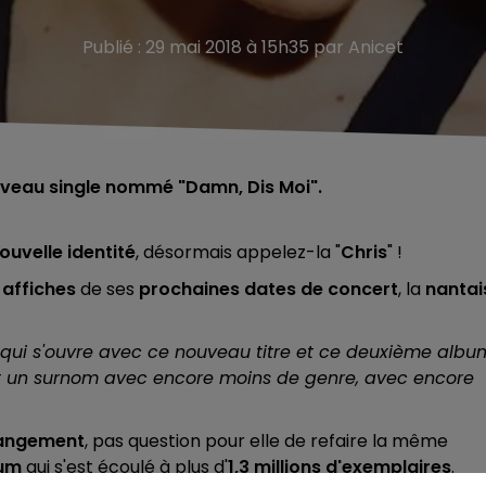
Publié : 29 mai 2018 à 15h35 par Anicet
uveau single nommé "Damn, Dis Moi".
ouvelle identité
, désormais appelez-la "
Chris
" !
s
affiches
de ses
prochaines dates de concert
, la
nantai
le qui s'ouvre avec ce nouveau titre et ce deuxième albu
'est un surnom avec encore moins de genre, avec encore
angement
, pas question pour elle de refaire la même
bum
qui s'est écoulé à plus d'
1,3 millions d'exemplaires
.