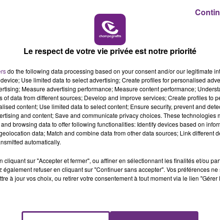
trée
, elle vient de dévoiler un
nouveau single
"
Damn, Dis
Contin
15h00 - 19h00
LE CLUB CHAMPAGNE FM
Le respect de votre vie privée est notre priorité
ers
do the following data processing based on your consent and/or our legitimate int
device; Use limited data to select advertising; Create profiles for personalised adver
vertising; Measure advertising performance; Measure content performance; Unders
ns of data from different sources; Develop and improve services; Create profiles to 
alised content; Use limited data to select content; Ensure security, prevent and detect
ertising and content; Save and communicate privacy choices. These technologies
and browsing data to offer following functionalities: Identify devices based on infor
eolocation data; Match and combine data from other data sources; Link different de
nsmitted automatically.
cliquant sur "Accepter et fermer", ou affiner en sélectionnant les finalités et/ou pa
 également refuser en cliquant sur "Continuer sans accepter". Vos préférences ne 
tre à jour vos choix, ou retirer votre consentement à tout moment via le lien "Gérer 