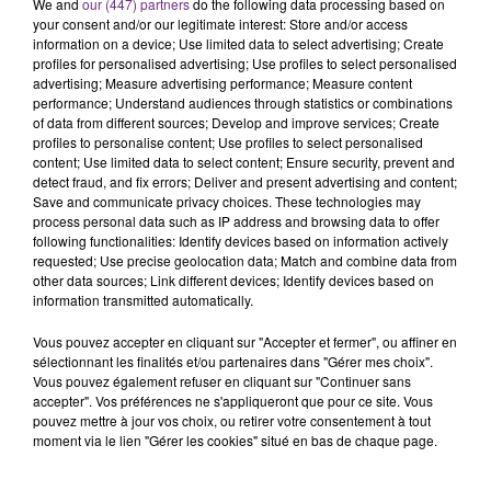
C'était l'une des institutions du centre-ville
We and
our (447) partners
do the following data processing based on
your consent and/or our legitimate interest: Store and/or access
rémois. Le magasin JouéClub est contraint de
information on a device; Use limited data to select advertising; Create
fermer ses portes.
TITRES DIFFUSÉS
profiles for personalised advertising; Use profiles to select personalised
advertising; Measure advertising performance; Measure content
performance; Understand audiences through statistics or combinations
of data from different sources; Develop and improve services; Create
11h16
11h16
11h13
11h13
profiles to personalise content; Use profiles to select personalised
content; Use limited data to select content; Ensure security, prevent and
detect fraud, and fix errors; Deliver and present advertising and content;
Save and communicate privacy choices. These technologies may
process personal data such as IP address and browsing data to offer
following functionalities: Identify devices based on information actively
requested; Use precise geolocation data; Match and combine data from
other data sources; Link different devices; Identify devices based on
information transmitted automatically.
Vous pouvez accepter en cliquant sur "Accepter et fermer", ou affiner en
sélectionnant les finalités et/ou partenaires dans "Gérer mes choix".
TAYLOR SWIFT
NAÏKA
The Fate Of Ophelia
One Track Mind
Vous pouvez également refuser en cliquant sur "Continuer sans
accepter". Vos préférences ne s'appliqueront que pour ce site. Vous
pouvez mettre à jour vos choix, ou retirer votre consentement à tout
11h06
11h06
11h02
11h02
moment via le lien "Gérer les cookies" situé en bas de chaque page.