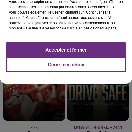
Vous pouvez accepter en cliquant sur "Accepter et fermer", ou affiner en
sélectionnant les finalités et/ou partenaires dans "Gérer mes choix".
Vous pouvez également refuser en cliquant sur "Continuer sans
accepter". Vos préférences ne s'appliqueront que pour ce site. Vous
pouvez mettre à jour vos choix, ou retirer votre consentement à tout
moment via le lien "Gérer les cookies" situé en bas de chaque page.
IMAGINE DRAGONS
ZAHO & MC SOLAAR
Accepter et fermer
Bones
Comme Caroline
Gérer mes choix
23h09
23h09
23h05
23h05
P!NK
MYLES SMITH & NIALL HORAN