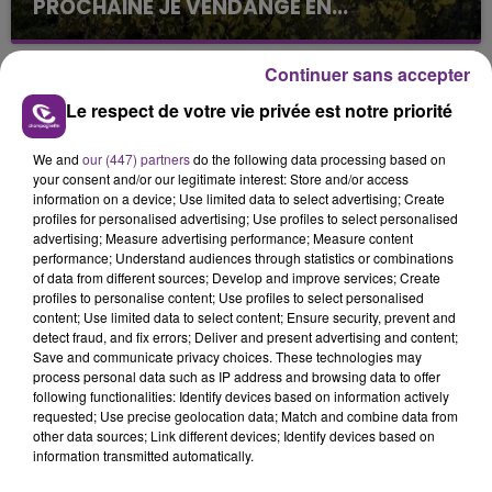
PROCHAINE JE VENDANGE EN...
La vendange en Champagne a débuté ce jeudi 6
août dans la commune de Montgueux (Aube). Du
Continuer sans accepter
jamais vu !
Le respect de votre vie privée est notre priorité
We and
our (447) partners
do the following data processing based on
your consent and/or our legitimate interest: Store and/or access
information on a device; Use limited data to select advertising; Create
profiles for personalised advertising; Use profiles to select personalised
advertising; Measure advertising performance; Measure content
L'INSPECTION DU TRAVAIL RAPPELLE À
performance; Understand audiences through statistics or combinations
L'ORDRE SUR LES CONDITIONS DE...
of data from different sources; Develop and improve services; Create
profiles to personalise content; Use profiles to select personalised
Alors que les dates de début des vendange 2026
content; Use limited data to select content; Ensure security, prevent and
s'est avéré être plus précoce que prévu,
detect fraud, and fix errors; Deliver and present advertising and content;
Save and communicate privacy choices. These technologies may
l'inspection du Travail en profite pour rappeler
TITRES DIFFUSÉS
process personal data such as IP address and browsing data to offer
les conditions de...
following functionalities: Identify devices based on information actively
requested; Use precise geolocation data; Match and combine data from
other data sources; Link different devices; Identify devices based on
23h16
23h16
23h12
23h12
information transmitted automatically.