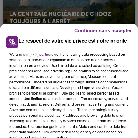
LA CENTRALE NUCLÉAIRE DE CHOOZ
TOUJOURS À L'ARRÊT
Cela fait déjà une semaine que la centrale
Continuer sans accepter
nucléaire ardennaise est à l'arrêt. Une situation
Le respect de votre vie privée est notre priorité
justifiée par la sécheresse intense qui est toujours
présente.
We and
our (447) partners
do the following data processing based on
your consent and/or our legitimate interest: Store and/or access
information on a device; Use limited data to select advertising; Create
profiles for personalised advertising; Use profiles to select personalised
advertising; Measure advertising performance; Measure content
performance; Understand audiences through statistics or combinations
of data from different sources; Develop and improve services; Create
LE MAGASIN JOUÉCLUB DE REIMS FERME
profiles to personalise content; Use profiles to select personalised
SES PORTES
content; Use limited data to select content; Ensure security, prevent and
detect fraud, and fix errors; Deliver and present advertising and content;
C'était l'une des institutions du centre-ville
Save and communicate privacy choices. These technologies may
rémois. Le magasin JouéClub est contraint de
process personal data such as IP address and browsing data to offer
fermer ses portes.
following functionalities: Identify devices based on information actively
TITRES DIFFUSÉS
requested; Use precise geolocation data; Match and combine data from
other data sources; Link different devices; Identify devices based on
information transmitted automatically.