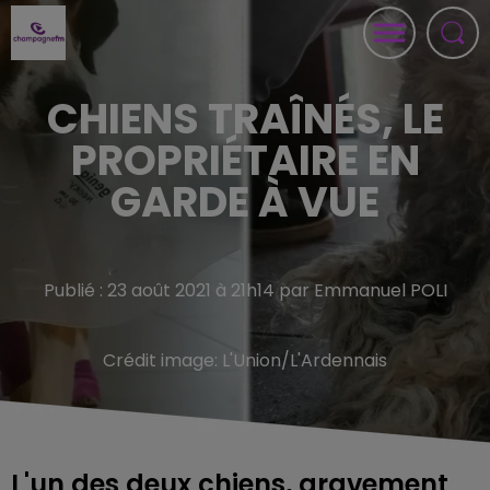
CHIENS TRAÎNÉS, LE
PROPRIÉTAIRE EN
GARDE À VUE
Publié : 23 août 2021 à 21h14 par Emmanuel POLI
Crédit image:
L'Union/L'Ardennais
L'un des deux chiens, gravement