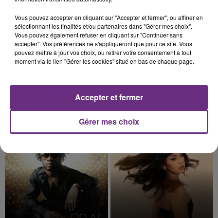
11h55
11h55
11h48
11h48
Vous pouvez accepter en cliquant sur "Accepter et fermer", ou affiner en
sélectionnant les finalités et/ou partenaires dans "Gérer mes choix".
Vous pouvez également refuser en cliquant sur "Continuer sans
accepter". Vos préférences ne s'appliqueront que pour ce site. Vous
pouvez mettre à jour vos choix, ou retirer votre consentement à tout
moment via le lien "Gérer les cookies" situé en bas de chaque page.
Accepter et fermer
HARRY STYLES
TOVE LO & STROMAE
As It Was
Des Fleurs
Gérer mes choix
11h44
11h44
11h41
11h41