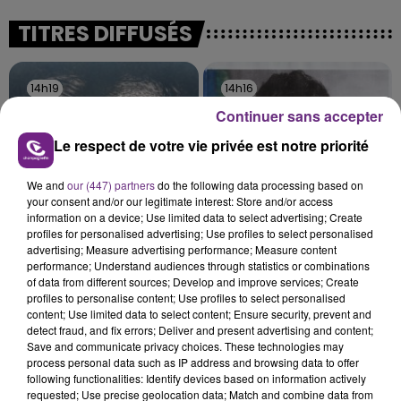
justifiée par la sécheresse intense qui est toujours
TITRES DIFFUSÉS
présente.
14h19
14h19
14h16
14h16
Continuer sans accepter
Le respect de votre vie privée est notre priorité
We and
our (447) partners
do the following data processing based on
your consent and/or our legitimate interest: Store and/or access
information on a device; Use limited data to select advertising; Create
profiles for personalised advertising; Use profiles to select personalised
advertising; Measure advertising performance; Measure content
performance; Understand audiences through statistics or combinations
FRERO DELAVEGA
TEDDY SWIMS
of data from different sources; Develop and improve services; Create
Ton Visage
Mr Know It All
profiles to personalise content; Use profiles to select personalised
content; Use limited data to select content; Ensure security, prevent and
14h13
14h13
14h07
14h07
detect fraud, and fix errors; Deliver and present advertising and content;
Save and communicate privacy choices. These technologies may
process personal data such as IP address and browsing data to offer
following functionalities: Identify devices based on information actively
requested; Use precise geolocation data; Match and combine data from