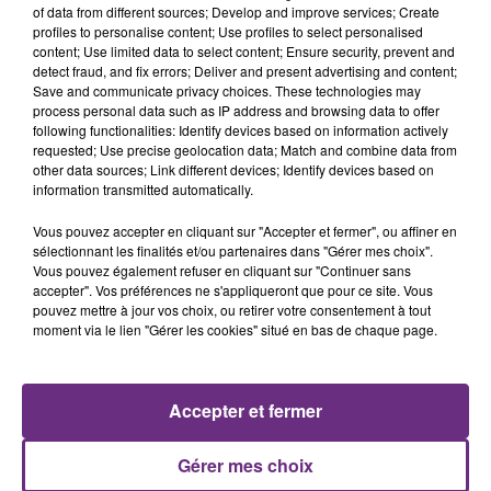
of data from different sources; Develop and improve services; Create
profiles to personalise content; Use profiles to select personalised
content; Use limited data to select content; Ensure security, prevent and
detect fraud, and fix errors; Deliver and present advertising and content;
Save and communicate privacy choices. These technologies may
process personal data such as IP address and browsing data to offer
following functionalities: Identify devices based on information actively
ELTON JOHN FEAT. DUA LIPA
ORIA
requested; Use precise geolocation data; Match and combine data from
Cold Heart
Soiree Mondaine
other data sources; Link different devices; Identify devices based on
information transmitted automatically.
14h10
14h10
14h06
14h06
Vous pouvez accepter en cliquant sur "Accepter et fermer", ou affiner en
sélectionnant les finalités et/ou partenaires dans "Gérer mes choix".
Vous pouvez également refuser en cliquant sur "Continuer sans
accepter". Vos préférences ne s'appliqueront que pour ce site. Vous
pouvez mettre à jour vos choix, ou retirer votre consentement à tout
moment via le lien "Gérer les cookies" situé en bas de chaque page.
Accepter et fermer
TAYLOR SWIFT
CELINE DION
I Knew It, I Knew You
On Ne Change Pas
Gérer mes choix