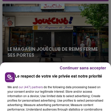
nucléaire ardennaise est à l'arrêt. Une situation
justifiée par la sécheresse intense qui est toujours
présente.
LE MAGASIN JOUÉCLUB DE REIMS FERME
SES PORTES
C'était l'une des institutions du centre-ville
rémois. Le magasin JouéClub est contraint de
Continuer sans accepter
fermer ses portes.
TITRES DIFFUSÉS
Le respect de votre vie privée est notre priorité
We and
our (447) partners
do the following data processing based on
your consent and/or our legitimate interest: Store and/or access
14h20
14h20
14h17
14h17
information on a device; Use limited data to select advertising; Create
profiles for personalised advertising; Use profiles to select personalised
advertising; Measure advertising performance; Measure content
performance; Understand audiences through statistics or combinations