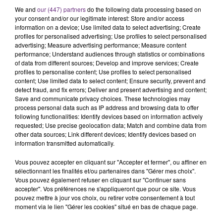
L'ORDRE SUR LES CONDITIONS DE...
We and
our (447) partners
do the following data processing based on
Alors que les dates de début des vendange 2026
your consent and/or our legitimate interest: Store and/or access
s'est avéré être plus précoce que prévu,
information on a device; Use limited data to select advertising; Create
profiles for personalised advertising; Use profiles to select personalised
l'inspection du Travail en profite pour rappeler
TITRES DIFFUSÉS
advertising; Measure advertising performance; Measure content
les conditions de...
performance; Understand audiences through statistics or combinations
of data from different sources; Develop and improve services; Create
profiles to personalise content; Use profiles to select personalised
1h45
1h45
1h42
1h42
content; Use limited data to select content; Ensure security, prevent and
detect fraud, and fix errors; Deliver and present advertising and content;
Save and communicate privacy choices. These technologies may
process personal data such as IP address and browsing data to offer
following functionalities: Identify devices based on information actively
requested; Use precise geolocation data; Match and combine data from
other data sources; Link different devices; Identify devices based on
information transmitted automatically.
Vous pouvez accepter en cliquant sur "Accepter et fermer", ou affiner en
sélectionnant les finalités et/ou partenaires dans "Gérer mes choix".
BENSON BOONE
TAYLOR SWIFT
Vous pouvez également refuser en cliquant sur "Continuer sans
The Time Of My Life
I Knew It, I Knew You
accepter". Vos préférences ne s'appliqueront que pour ce site. Vous
pouvez mettre à jour vos choix, ou retirer votre consentement à tout
moment via le lien "Gérer les cookies" situé en bas de chaque page.
1h39
1h39
1h36
1h36