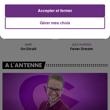
Accepter et fermer
Gérer mes choix
AMIR
ALEX WARREN
On Dirait
Fever Dream
A L'ANTENNE