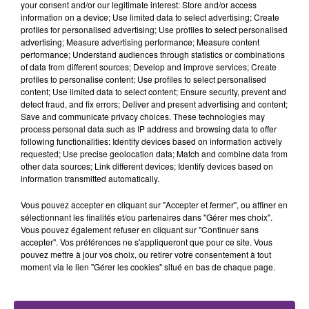
your consent and/or our legitimate interest: Store and/or access
Une fête est donc organisée et vous êtes tous
information on a device; Use limited data to select advertising; Create
TITRES DIFFUSÉS
conviés !
profiles for personalised advertising; Use profiles to select personalised
advertising; Measure advertising performance; Measure content
performance; Understand audiences through statistics or combinations
5h44
5h44
5h40
5h40
of data from different sources; Develop and improve services; Create
profiles to personalise content; Use profiles to select personalised
content; Use limited data to select content; Ensure security, prevent and
detect fraud, and fix errors; Deliver and present advertising and content;
Save and communicate privacy choices. These technologies may
process personal data such as IP address and browsing data to offer
following functionalities: Identify devices based on information actively
requested; Use precise geolocation data; Match and combine data from
other data sources; Link different devices; Identify devices based on
information transmitted automatically.
Vous pouvez accepter en cliquant sur "Accepter et fermer", ou affiner en
PIERRE DE MAERE
COLDPLAY
sélectionnant les finalités et/ou partenaires dans "Gérer mes choix".
Je Pense A Vous
A Sky Full Of Stars
Vous pouvez également refuser en cliquant sur "Continuer sans
accepter". Vos préférences ne s'appliqueront que pour ce site. Vous
5h38
5h38
5h35
5h35
pouvez mettre à jour vos choix, ou retirer votre consentement à tout
moment via le lien "Gérer les cookies" situé en bas de chaque page.