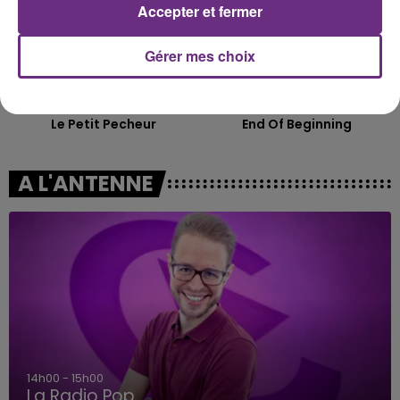
Accepter et fermer
Gérer mes choix
MANON LISA
DJO
Le Petit Pecheur
End Of Beginning
A L'ANTENNE
14h00 - 15h00
La Radio Pop