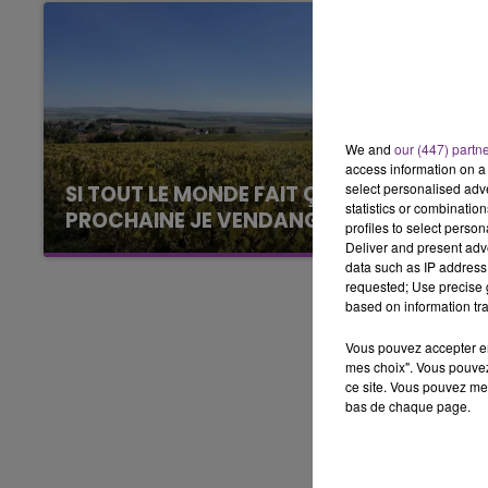
LE BEST OF DE LA FAMILLE
CHAMPAGNE FM
We and
our (447) partn
access information on a 
select personalised ad
SI TOUT LE MONDE FAIT ÇA, MOI L'ANNÉE
statistics or combinatio
PROCHAINE JE VENDANGE EN...
profiles to select person
La vendange en Champagne a débuté ce jeudi
Deliver and present adv
data such as IP address 
6 août dans la commune de Montgueux (Aube).
requested; Use precise g
Du jamais vu !
based on information tra
Vous pouvez accepter en 
mes choix". Vous pouvez
ce site. Vous pouvez met
bas de chaque page.