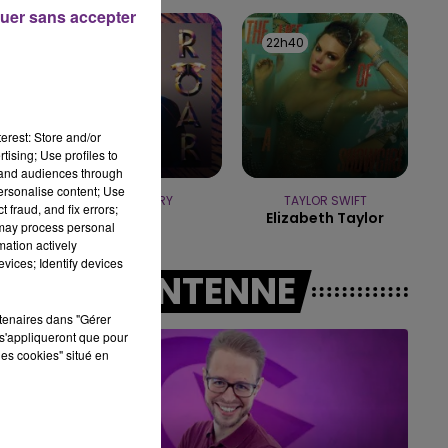
10h00 - 14h00
uer sans accepter
LE TICKET DE CAISSE
22h44
22h44
22h40
22h40
erest: Store and/or
tising; Use profiles to
tand audiences through
personalise content; Use
KATY PERRY
TAYLOR SWIFT
 fraud, and fix errors;
Roar
Elizabeth Taylor
 may process personal
mation actively
vices; Identify devices
A L'ANTENNE
rtenaires dans "Gérer
s'appliqueront que pour
les cookies" situé en