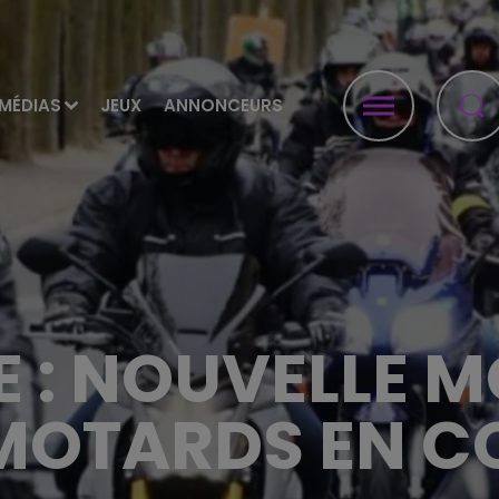
MÉDIAS
JEUX
ANNONCEURS
E : NOUVELLE M
MOTARDS EN C