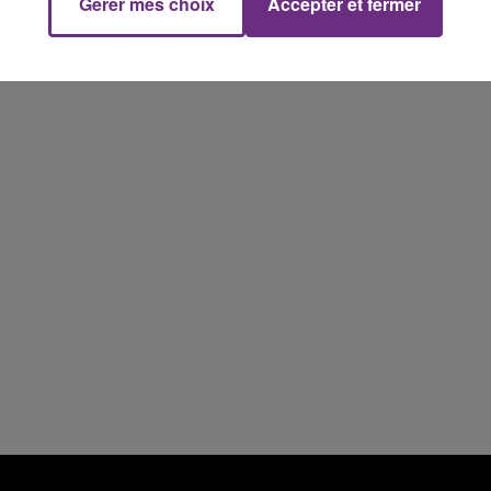
Gérer mes choix
Accepter et fermer
10h00 - 14h00
LE TICKET DE CAISSE