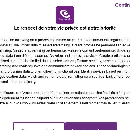
6h00 - 10h00
Contin
LA FAMILLE
Le respect de votre vie privée est notre priorité
ers
do the following data processing based on your consent and/or our legitimate int
device; Use limited data to select advertising; Create profiles for personalised adver
vertising; Measure advertising performance; Measure content performance; Unders
L'INSPECTION DU TRAVAIL RAPPELLE À
ns of data from different sources; Develop and improve services; Create profiles to 
L'ORDRE SUR LES CONDITIONS DE...
alised content; Use limited data to select content; Ensure security, prevent and detect
Alors que les dates de début des vendange
ertising and content; Save and communicate privacy choices. These technologies
and browsing data to offer following functionalities: Identify devices based on infor
2026 s'est avéré être plus précoce que prévu,
eolocation data; Match and combine data from other data sources; Link different de
l'inspection du Travail en profite pour rappeler
nsmitted automatically.
les conditions de...
cliquant sur "Accepter et fermer", ou affiner en sélectionnant les finalités et/ou pa
 également refuser en cliquant sur "Continuer sans accepter". Vos préférences ne 
tre à jour vos choix, ou retirer votre consentement à tout moment via le lien "Gérer 