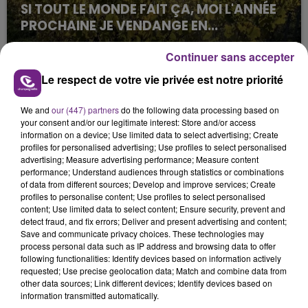
SI TOUT LE MONDE FAIT ÇA, MOI L'ANNÉE
PROCHAINE JE VENDANGE EN...
La vendange en Champagne a débuté ce jeudi 6
Continuer sans accepter
août dans la commune de Montgueux (Aube). Du
jamais vu !
Le respect de votre vie privée est notre priorité
We and
our (447) partners
do the following data processing based on
your consent and/or our legitimate interest: Store and/or access
information on a device; Use limited data to select advertising; Create
profiles for personalised advertising; Use profiles to select personalised
advertising; Measure advertising performance; Measure content
performance; Understand audiences through statistics or combinations
L'INSPECTION DU TRAVAIL RAPPELLE À
of data from different sources; Develop and improve services; Create
L'ORDRE SUR LES CONDITIONS DE...
profiles to personalise content; Use profiles to select personalised
content; Use limited data to select content; Ensure security, prevent and
Alors que les dates de début des vendange 2026
detect fraud, and fix errors; Deliver and present advertising and content;
s'est avéré être plus précoce que prévu,
Save and communicate privacy choices. These technologies may
process personal data such as IP address and browsing data to offer
l'inspection du Travail en profite pour rappeler
TITRES DIFFUSÉS
following functionalities: Identify devices based on information actively
les conditions de...
requested; Use precise geolocation data; Match and combine data from
other data sources; Link different devices; Identify devices based on
information transmitted automatically.
4h49
4h49
4h45
4h45