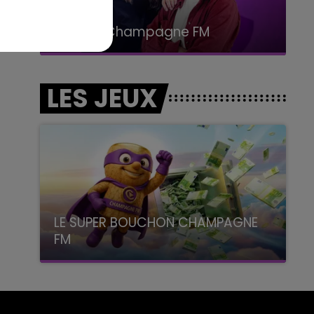
19h00 - 19h15
LA POP MACHINE - CHAMPAGNE FM
LES JEUX
LE SUPER BOUCHON CHAMPAGNE
FM
avec La Famille Champagne FM, à 8H10