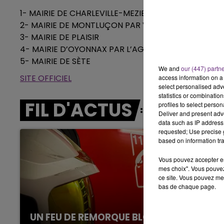
h00
10h00 -
1- MAIRIE DE CHARLEVILLE-MEZIERES
LLE
LE TICKET 
2- MAIRIE DE MONTLUÇON PAR VERNALIS
3- MAIRIE DE PLAISIR
4- MAIRIE D’OYONNAX PAR L’AGENCE ADAKA
5- MAIRIE DE SÈTE
We and
our (447) partn
SITE OFFICIEL
access information on a 
select personalised ad
statistics or combinatio
FIL D'ACTUS
profiles to select person
Deliver and present adv
data such as IP address 
requested; Use precise g
based on information tra
Vous pouvez accepter en 
mes choix". Vous pouvez
ce site. Vous pouvez met
bas de chaque page.
UN FEU DE REMORQUE BLOQUE LA