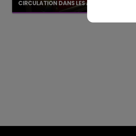
CIRCULATION DANS LES ARDENNES
14h00 - 15h00
Un feu de remorque s'est déclaré ce mercredi
La Radio Pop
en fin de matinée sur l'A34.