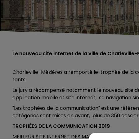
Le nouveau site internet de la ville de Charleville-
Charleville-Mézières a remporté le trophée de la c
tants.
Le jury a récompensé notamment le nouveau site de 
appli­ca­tion mobile et site inter­net, sa navi­ga­tion s
"Les trophées de la commu­ni­ca­tion" est une réfé­re
caté­go­ries sont mises en avant, plus de 350 dossie
TROPHÉES DE LA COMMUNICATION 2019
MEILLEUR SITE INTERNET DES MAIRIES DE PLUS DE 20