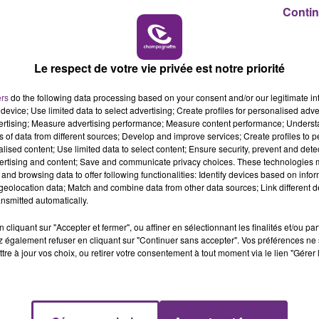
 14h00
14h00 - 15h00
Contin
DE CAISSE
LA RADIO PO
Le respect de votre vie privée est notre priorité
ers
do the following data processing based on your consent and/or our legitimate int
device; Use limited data to select advertising; Create profiles for personalised adver
vertising; Measure advertising performance; Measure content performance; Unders
ns of data from different sources; Develop and improve services; Create profiles to 
alised content; Use limited data to select content; Ensure security, prevent and detect
ertising and content; Save and communicate privacy choices. These technologies
and browsing data to offer following functionalities: Identify devices based on infor
eolocation data; Match and combine data from other data sources; Link different de
nsmitted automatically.
cliquant sur "Accepter et fermer", ou affiner en sélectionnant les finalités et/ou pa
 également refuser en cliquant sur "Continuer sans accepter". Vos préférences ne 
tre à jour vos choix, ou retirer votre consentement à tout moment via le lien "Gérer 
VENEZ FÊTER CE WEEK-END