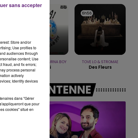
15h00 - 19h0
uer sans accepter
P
LE CLUB CHAMP
7h04
7h04
6h56
6h56
erest: Store and/or
tising; Use profiles to
tand audiences through
personalise content; Use
SHAKIRA FEAT. BURNA BOY
TOVE LO & STROMAE
 fraud, and fix errors;
Dai Dai
Des Fleurs
 may process personal
mation actively
vices; Identify devices
A L'ANTENNE
rtenaires dans "Gérer
s'appliqueront que pour
les cookies" situé en